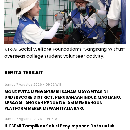
KT&G Social Welfare Foundation’s “Sangsang Withus”
overseas college student volunteer activity.
BERITA TERKAIT
Jumat, 7 Agustus 2026 - 09:32 WIB
MONDEVITA MENGAKUISISI SAHAM MAYORITAS DI
UNDERSCORE DISTRICT, PERUSAHAAN INDUK MAGLIANO,
SEBAGAI LANGKAH KEDUA DALAM MEMBANGUN
PLATFORM MEREK MEWAH ITALIA BARU
Jumat, 7 Agustus 2026 - 04:14 WIB
HIKSEMI Tampilkan Solusi Penyimpanan Data untuk