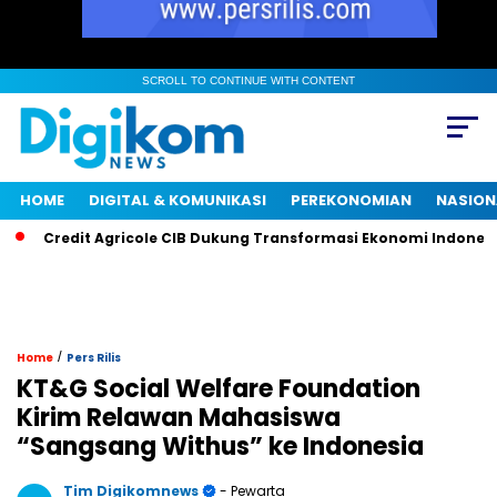
SCROLL TO CONTINUE WITH CONTENT
HOME
DIGITAL & KOMUNIKASI
PEREKONOMIAN
NASION
Credit Agricole CIB Dukung Transformasi Ekonomi Indonesia M
/
Home
Pers Rilis
KT&G Social Welfare Foundation
Kirim Relawan Mahasiswa
“Sangsang Withus” ke Indonesia
Tim Digikomnews
- Pewarta