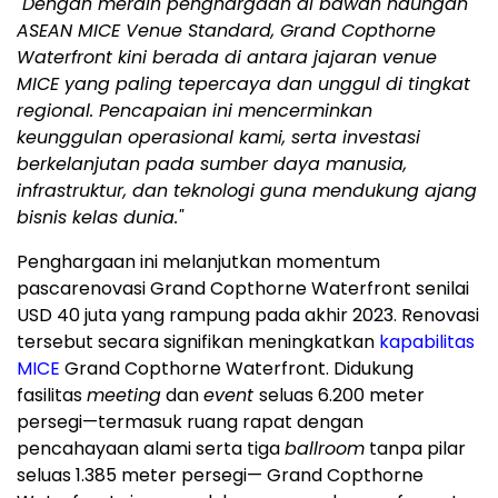
"Dengan meraih penghargaan di bawah naungan
ASEAN MICE Venue Standard, Grand Copthorne
Waterfront kini berada di antara jajaran venue
MICE yang paling tepercaya dan unggul di tingkat
regional. Pencapaian ini mencerminkan
keunggulan operasional kami, serta investasi
berkelanjutan pada sumber daya manusia,
infrastruktur, dan teknologi guna mendukung ajang
bisnis kelas dunia."
Penghargaan ini melanjutkan momentum
pascarenovasi Grand Copthorne Waterfront senilai
USD 40 juta yang rampung pada akhir 2023. Renovasi
tersebut secara signifikan meningkatkan
kapabilitas
MICE
Grand Copthorne Waterfront. Didukung
fasilitas
meeting
dan
event
seluas 6.200 meter
persegi—termasuk ruang rapat dengan
pencahayaan alami serta tiga
ballroom
tanpa pilar
seluas 1.385 meter persegi— Grand Copthorne