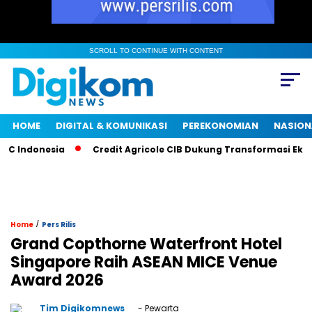
SCROLL TO CONTINUE WITH CONTENT
HOME
DIGITAL & KOMUNIKASI
PEREKONOMIAN
NASION
Indonesia
Credit Agricole CIB Dukung Transformasi Ekonom
/
Home
Pers Rilis
Grand Copthorne Waterfront Hotel
Singapore Raih ASEAN MICE Venue
Award 2026
Tim Digikomnews
- Pewarta