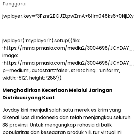
Tenggara.
jwplayer.key=”3Fznr2BGJZtpwZmA+81lm048ks6+0NjLX
jwplayer(‘myplayer1’).setup({file:
‘https://mma.prnasia.com/media2/3004698/JOYDAY
image:
‘https://mma.prnasia.com/media2/3004698/JOYDAY
p=medium’, autostart:’false’, stretching : ‘uniform’,
width: ‘512’, height: ‘288’});
Menghadirkan Keceriaan Melalui Jaringan
Distribusi yang Kuat
Joyday kini menjadi salah satu merek es krim yang
dikenal luas di Indonesia dan telah menjangkau seluruh
38 provinsi. Untuk mengungkap rahasia di balik
popularitas dan kesegaran produk Yili, tur virtual ini