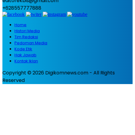
editorekbis@gmail.com
+628557777888
Home
Histori Media
Tim Redaksi
Pedoman Media
Kode Etik
Hak Jawab
Kontak Iklan
Copyright © 2026 Digikomnews.com - All Rights
Reserved