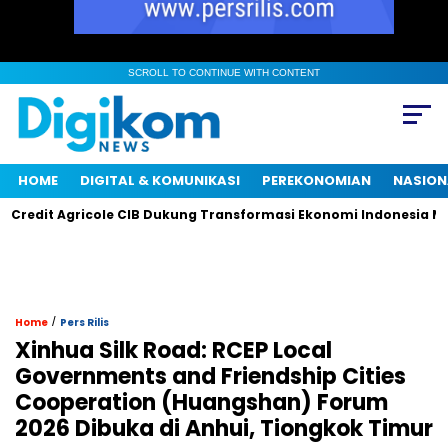
SCROLL TO CONTINUE WITH CONTENT
HOME
DIGITAL & KOMUNIKASI
PEREKONOMIAN
NASION
dit Agricole CIB Dukung Transformasi Ekonomi Indonesia Melal
/
Home
Pers Rilis
Xinhua Silk Road: RCEP Local
Governments and Friendship Cities
Cooperation (Huangshan) Forum
2026 Dibuka di Anhui, Tiongkok Timur