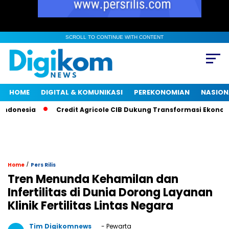
SCROLL TO CONTINUE WITH CONTENT
HOME
DIGITAL & KOMUNIKASI
PEREKONOMIAN
NASION
onesia
Credit Agricole CIB Dukung Transformasi Ekonomi I
/
Home
Pers Rilis
Tren Menunda Kehamilan dan
Infertilitas di Dunia Dorong Layanan
Klinik Fertilitas Lintas Negara
Tim Digikomnews
- Pewarta