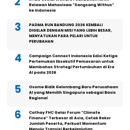
Relawan Mahasiswa “Sangsang Withus”
ke Indonesia
PADMA RUN BANDUNG 2026 KEMBALI
DIGELAR DENGAN MISI YANG LEBIH BESAR,
MENYATUKAN PARA PELARI UNTUK
PERUBAHAN
Campaign Connect Indonesia Edisi Ketiga
Pertemukan Eksekutif Pemasaran untuk
Membahas Strategi Pertumbuhan di Era
AI pada 2026
Osome Bidik Gelombang Baru Perusahaan
AI yang Memilih Singapura sebagai Basis
Regional
Cathay FHC Gelar Forum “Climate
Finance” Terbesar di Asia, Cetak Rekor
Jumlah Peserta, Perkuat Momentum
Menuju Transisi Berkelanjutan