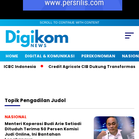
SCROLL TO CONTINUE WITH CONTENT
HOME
DIGITAL & KOMUNIKASI
PEREKONOMIAN
NASION
 ICBC Indonesia
Credit Agricole CIB Dukung Transformasi E
Topik
Pengadilan Judol
NASIONAL
Menteri Koperasi Budi Arie Setiadi
Dituduh Terima 50 Persen Komisi
Judi Online, Ini Bantahan