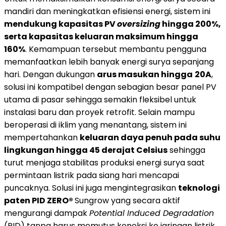
mandiri dan meningkatkan efisiensi energi, sistem ini
mendukung kapasitas PV
oversizing
hingga 200%,
serta kapasitas keluaran maksimum hingga
160%
. Kemampuan tersebut membantu pengguna
memanfaatkan lebih banyak energi surya sepanjang
hari. Dengan dukungan
arus masukan hingga
20A
,
solusi ini kompatibel dengan sebagian besar panel PV
utama di pasar sehingga semakin fleksibel untuk
instalasi baru dan proyek retrofit. Selain mampu
beroperasi di iklim yang menantang, sistem ini
mempertahankan
keluaran daya penuh pada suhu
lingkungan hingga 45 derajat Celsius
sehingga
turut menjaga stabilitas produksi energi surya saat
permintaan listrik pada siang hari mencapai
puncaknya. Solusi ini juga mengintegrasikan
teknologi
paten PID ZERO®
Sungrow yang secara aktif
mengurangi dampak
Potential Induced Degradation
(PID) tanpa harus memutus koneksi ke jaringan listrik.