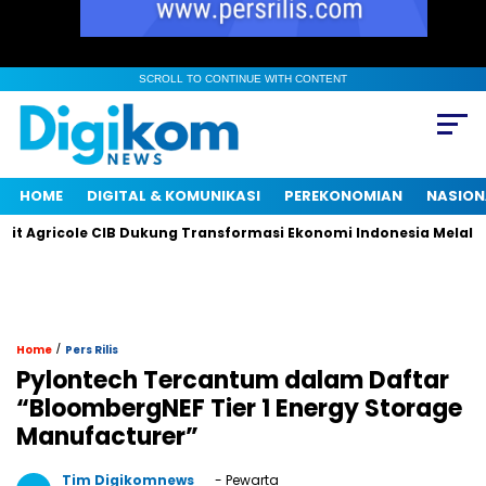
SCROLL TO CONTINUE WITH CONTENT
HOME
DIGITAL & KOMUNIKASI
PEREKONOMIAN
NASION
Agricole CIB Dukung Transformasi Ekonomi Indonesia Melalui K
/
Home
Pers Rilis
Pylontech Tercantum dalam Daftar
“BloombergNEF Tier 1 Energy Storage
Manufacturer”
Tim Digikomnews
- Pewarta