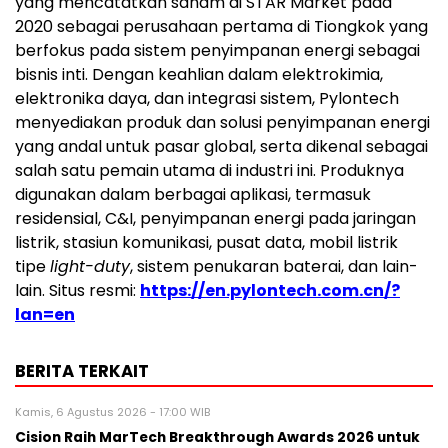
yang mencatatkan saham di STAR Market pada
2020 sebagai perusahaan pertama di Tiongkok yang
berfokus pada sistem penyimpanan energi sebagai
bisnis inti. Dengan keahlian dalam elektrokimia,
elektronika daya, dan integrasi sistem, Pylontech
menyediakan produk dan solusi penyimpanan energi
yang andal untuk pasar global, serta dikenal sebagai
salah satu pemain utama di industri ini. Produknya
digunakan dalam berbagai aplikasi, termasuk
residensial, C&I, penyimpanan energi pada jaringan
listrik, stasiun komunikasi, pusat data, mobil listrik
tipe
light-duty
, sistem penukaran baterai, dan lain-
lain. Situs resmi:
https://en.pylontech.com.cn/?
lan=en
BERITA TERKAIT
Kamis, 6 Agustus 2026 - 17:00 WIB
Cision Raih MarTech Breakthrough Awards 2026 untuk