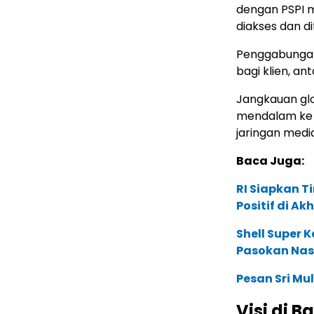
dengan PSPI 
diakses dan di
Penggabungan
bagi klien, ant
Jangkauan glo
mendalam ke p
jaringan media
Baca Juga:
RI Siapkan T
Positif di Ak
Shell Super 
Pasokan Nas
Pesan Sri Mu
Visi di B