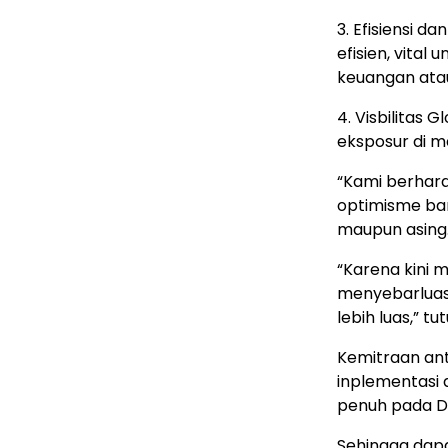
3. Efisiensi d
efisien, vital
keuangan ata
4. Visbilitas
eksposur di me
“Kami berhar
optimisme bar
maupun asing.
“Karena kini 
menyebarluask
lebih luas,” tu
Kemitraan an
inplementasi d
penuh pada D
Sehingga dapa