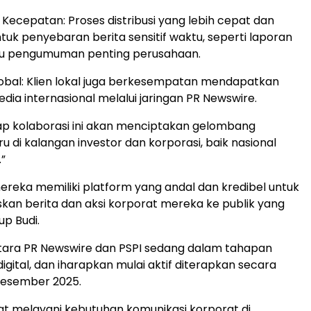
an Kecepatan: Proses distribusi yang lebih cepat dan
 untuk penyebaran berita sensitif waktu, seperti laporan
u pengumuman penting perusahaan.
 Global: Klien lokal juga berkesempatan mendapatkan
dia internasional melalui jaringan PR Newswire.
ap kolaborasi ini akan menciptakan gelombang
u di kalangan investor dan korporasi, baik nasional
”
mereka memiliki platform yang andal dan kredibel untuk
an berita dan aksi korporat mereka ke publik yang
tup Budi.
tara PR Newswire dan PSPI sedang dalam tahapan
igital, dan iharapkan mulai aktif diterapkan secara
esember 2025.
t melayani kebutuhan komunikasi korporat di