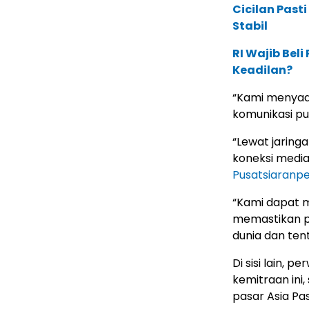
Cicilan Past
Stabil
RI Wajib Bel
Keadilan?
“Kami menyad
komunikasi pub
“Lewat jaringa
koneksi media
Pusatsiaranp
“Kami dapat m
memastikan pe
dunia dan ten
Di sisi lain, 
kemitraan in
pasar Asia Pasi