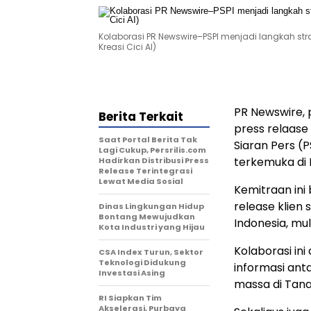
Kolaborasi PR Newswire–PSPI menjadi langkah str
Kreasi Cici AI)
PR Newswire, 
Berita Terkait
press relaas
Saat Portal Berita Tak
Siaran Pers (P
Lagi Cukup, Persrilis.com
terkemuka di 
Hadirkan Distribusi Press
Release Terintegrasi
Lewat Media Sosial
Kemitraan ini
release klien 
Dinas Lingkungan Hidup
Bontang Mewujudkan
Indonesia, mul
Kota Industri yang Hijau
Kolaborasi in
CSA Index Turun, Sektor
Teknologi Didukung
informasi ant
Investasi Asing
massa di Tana
RI Siapkan Tim
Akselerasi, Purbaya