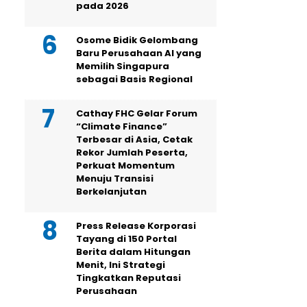
pada 2026
Osome Bidik Gelombang
Baru Perusahaan AI yang
Memilih Singapura
sebagai Basis Regional
Cathay FHC Gelar Forum
“Climate Finance”
Terbesar di Asia, Cetak
Rekor Jumlah Peserta,
Perkuat Momentum
Menuju Transisi
Berkelanjutan
Press Release Korporasi
Tayang di 150 Portal
Berita dalam Hitungan
Menit, Ini Strategi
Tingkatkan Reputasi
Perusahaan