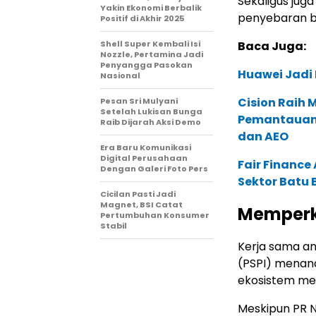
Sekaligus jug
Yakin Ekonomi Berbalik
penyebaran be
Positif di Akhir 2025
Shell Super Kembali Isi
Baca Juga:
Nozzle, Pertamina Jadi
Penyangga Pasokan
Huawei Jadi
Nasional
Cision Raih
Pesan Sri Mulyani
Setelah Lukisan Bunga
Pemantauan d
Raib Dijarah Aksi Demo
dan AEO
Era Baru Komunikasi
Digital Perusahaan
Fair Financ
Dengan Galeri Foto Pers
Sektor Batu 
Cicilan Pasti Jadi
Magnet, BSI Catat
Memperk
Pertumbuhan Konsumer
Stabil
Kerja sama an
(PSPI) menan
ekosistem med
Meskipun PR N