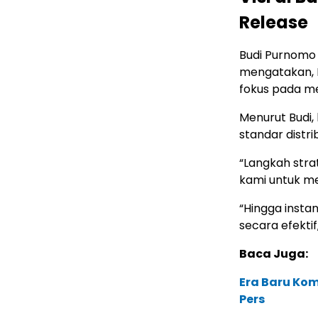
Release
Budi Purnomo K
mengatakan, PS
fokus pada med
Menurut Budi,
standar distri
“Langkah stra
kami untuk me
“Hingga inst
secara efektif
Baca Juga:
Era Baru Kom
Pers