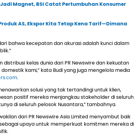
i Jadi Magnet, BSI Catat Pertumbuhan Konsumer
i Produk AS, Ekspor Kita Tetap Kena Tarif—Dimana
ari bahwa kecepatan dan akurasi adalah kunci dalam
lik.”
n distribusi kelas dunia dari PR Newswire dan kekuatan
 domestik kami,” kata Budi yang juga mengelola media
ers.com
.
enawarkan solusi yang tak tertandingi untuk klien,
san positif mereka menjangkau stakeholder di seluruh
tunya di seluruh pelosok Nusantara,” tambahnya.
perwakilan dari PR Newswire Asia Limited menyambut baik
i, sebagai upaya untuk memperkuat komitmen mereka di
fik.