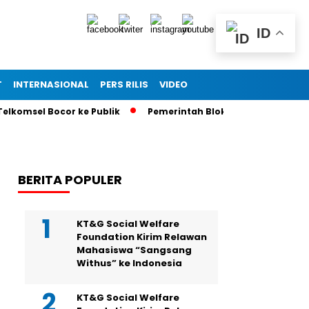
ID
T
INTERNASIONAL
PERS RILIS
VIDEO
sel Bocor ke Publik
Pemerintah Blokir 6 Grup Facebook Pe
BERITA POPULER
KT&G Social Welfare
Foundation Kirim Relawan
Mahasiswa “Sangsang
Withus” ke Indonesia
KT&G Social Welfare