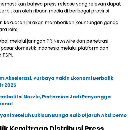
memastikan bahwa press release yang relevan dapat
terbitkan oleh ribuan media di berbagai provinsi.
 kekuatan ini akan memberikan keuntungan ganda
ara lain:
bal melalui jaringan PR Newswire dan penetrasi
asar domestik Indonesia melalui platform dan
 PSPI.
im Akselerasi, Purbaya Yakin Ekonomi Berbalik
hir 2025
Kembali Isi Nozzle, Pertamina Jadi Penyangga
ional
lyani Setelah Lukisan Bunga Raib Dijarah Aksi Demo
alik Kemitraan Distribusi Press