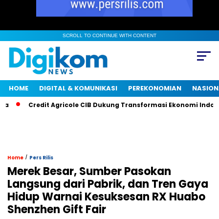
SCROLL TO CONTINUE WITH CONTENT
HOME
DIGITAL & KOMUNIKASI
PEREKONOMIAN
NASION
Credit Agricole CIB Dukung Transformasi Ekonomi Indonesi
/
Home
Pers Rilis
Merek Besar, Sumber Pasokan
Langsung dari Pabrik, dan Tren Gaya
Hidup Warnai Kesuksesan RX Huabo
Shenzhen Gift Fair