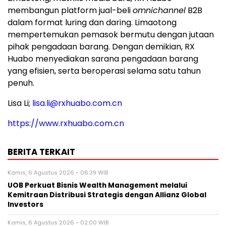
membangun platform jual-beli
omnichannel
B2B
dalam format luring dan daring. Limaotong
mempertemukan pemasok bermutu dengan jutaan
pihak pengadaan barang. Dengan demikian, RX
Huabo menyediakan sarana pengadaan barang
yang efisien, serta beroperasi selama satu tahun
penuh.
Lisa Li;
lisa.li@rxhuabo.com.cn
https://www.rxhuabo.com.cn
BERITA TERKAIT
Kamis, 6 Agustus 2026 - 06:39 WIB
UOB Perkuat Bisnis Wealth Management melalui
Kemitraan Distribusi Strategis dengan Allianz Global
Investors
Kamis, 6 Agustus 2026 - 02:00 WIB