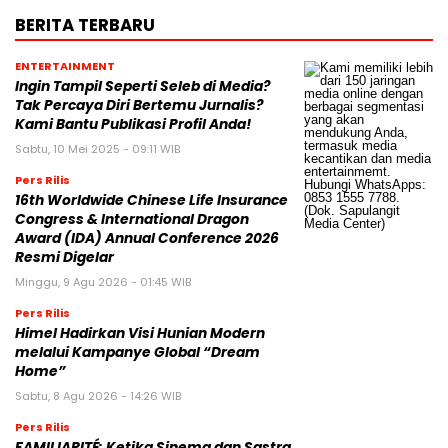
BERITA TERBARU
ENTERTAINMENT
Ingin Tampil Seperti Seleb di Media?
Tak Percaya Diri Bertemu Jurnalis?
Kami Bantu Publikasi Profil Anda!
Sabtu, 10 Mei 2025 - 09:11 WIB
Pers Rilis
16th Worldwide Chinese Life Insurance
Congress & International Dragon
Award (IDA) Annual Conference 2026
Resmi Digelar
Minggu, 9 Agu 2026 - 01:45 WIB
Pers Rilis
Himel Hadirkan Visi Hunian Modern
melalui Kampanye Global “Dream
Home”
Sabtu, 8 Agu 2026 - 14:26 WIB
Pers Rilis
FAMILIARITÉ: Ketika Sinema dan Sastra