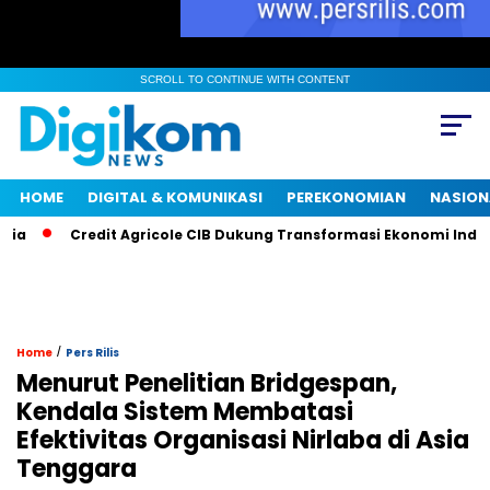
SCROLL TO CONTINUE WITH CONTENT
HOME
DIGITAL & KOMUNIKASI
PEREKONOMIAN
NASION
Credit Agricole CIB Dukung Transformasi Ekonomi Indonesia
/
Home
Pers Rilis
Menurut Penelitian Bridgespan,
Kendala Sistem Membatasi
Efektivitas Organisasi Nirlaba di Asia
Tenggara