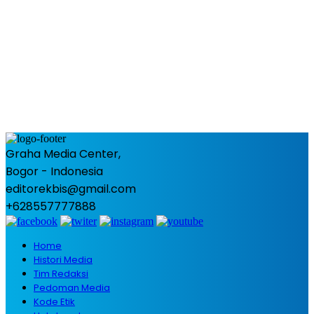
Graha Media Center,
Bogor - Indonesia
editorekbis@gmail.com
+628557777888
Home
Histori Media
Tim Redaksi
Pedoman Media
Kode Etik