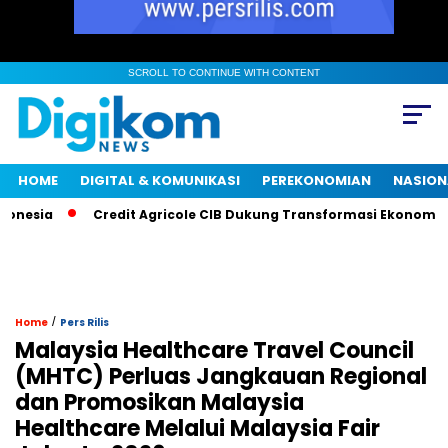
SCROLL TO CONTINUE WITH CONTENT
HOME
DIGITAL & KOMUNIKASI
PEREKONOMIAN
NASION
ia
Credit Agricole CIB Dukung Transformasi Ekonomi Indon
/
Home
Pers Rilis
Malaysia Healthcare Travel Council
(MHTC) Perluas Jangkauan Regional
dan Promosikan Malaysia
Healthcare Melalui Malaysia Fair