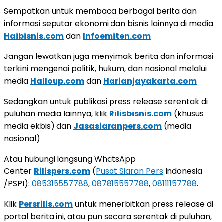
Sempatkan untuk membaca berbagai berita dan
informasi seputar ekonomi dan bisnis lainnya di media
Haibisnis.com
dan
Infoemiten.com
Jangan lewatkan juga menyimak berita dan informasi
terkini mengenai politik, hukum, dan nasional melalui
media
Halloup.com
dan
Harianjayakarta.com
Sedangkan untuk publikasi press release serentak di
puluhan media lainnya, klik
Rilisbisnis.com
(khusus
media ekbis) dan
Jasasiaranpers.com
(media
nasional)
Atau hubungi langsung WhatsApp
Center
Rilispers.com
(
Pusat Siaran Pers
Indonesia
/PSPI):
085315557788
,
087815557788
,
08111157788
.
Klik
Persrilis.com
untuk menerbitkan press release di
portal berita ini, atau pun secara serentak di puluhan,