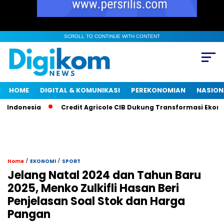
SCROLL TO CONTINUE WITH CONTENT
HOME
DIGITAL & KOMUNIKASI
PEREKONOMIAN
NASION
donesia
Credit Agricole CIB Dukung Transformasi Ekonomi 
/
/
Home
EKONOMI
SPORT
Jelang Natal 2024 dan Tahun Baru
2025, Menko Zulkifli Hasan Beri
Penjelasan Soal Stok dan Harga
Pangan