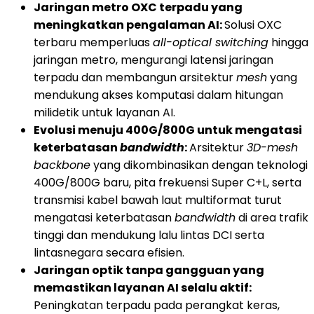
Jaringan metro OXC terpadu yang
meningkatkan pengalaman AI:
Solusi OXC
terbaru memperluas
all-optical switching
hingga
jaringan metro, mengurangi latensi jaringan
terpadu dan membangun arsitektur
mesh
yang
mendukung akses komputasi dalam hitungan
milidetik untuk layanan AI.
Evolusi menuju 400G/800G untuk mengatasi
keterbatasan
bandwidth
:
Arsitektur
3D-mesh
backbone
yang dikombinasikan dengan teknologi
400G/800G baru, pita frekuensi Super C+L, serta
transmisi kabel bawah laut multiformat turut
mengatasi keterbatasan
bandwidth
di area trafik
tinggi dan mendukung lalu lintas DCI serta
lintasnegara secara efisien.
Jaringan optik tanpa gangguan yang
memastikan layanan AI selalu aktif:
Peningkatan terpadu pada perangkat keras,