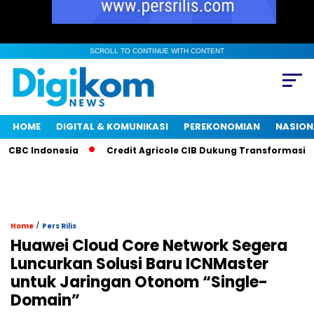
SCROLL TO CONTINUE WITH CONTENT
HOME
DIGITAL & KOMUNIKASI
PEREKONOMIAN
NASION
BC Indonesia
Credit Agricole CIB Dukung Transformasi Eko
/
Home
Pers Rilis
Huawei Cloud Core Network Segera
Luncurkan Solusi Baru ICNMaster
untuk Jaringan Otonom “Single-
Domain”