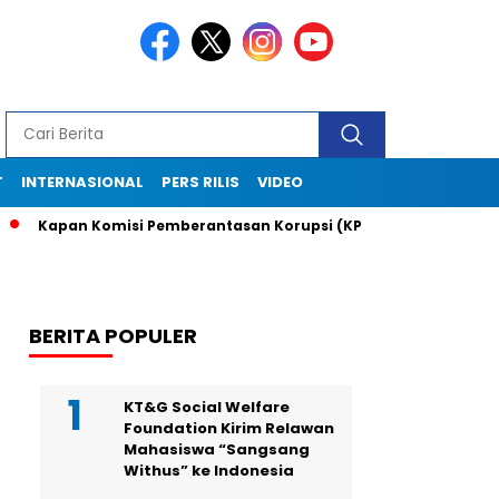
T
INTERNASIONAL
PERS RILIS
VIDEO
pan Komisi Pemberantasan Korupsi (KPK) Panggil Telkomsel?Lapor
BERITA POPULER
KT&G Social Welfare
Foundation Kirim Relawan
Mahasiswa “Sangsang
Withus” ke Indonesia