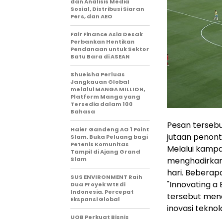
dan Analisis Media
Sosial, Distribusi Siaran
Pers, dan AEO
Fair Finance Asia Desak
Perbankan Hentikan
Pendanaan untuk Sektor
Batu Bara di ASEAN
Shueisha Perluas
Jangkauan Global
melalui MANGA MILLION,
Platform Manga yang
Tersedia dalam 100
Bahasa
Pesan tersebu
Haier Gandeng AO 1 Point
jutaan penonto
Slam, Buka Peluang bagi
Petenis Komunitas
Melalui kamp
Tampil di Ajang Grand
menghadirkan
Slam
hari. Beberap
SUS ENVIRONMENT Raih
"Innovating a 
Dua Proyek WtE di
Indonesia, Percepat
tersebut mene
Ekspansi Global
inovasi teknol
UOB Perkuat Bisnis