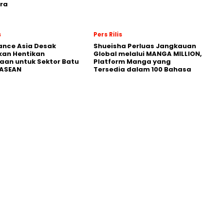
ra
s
Pers Rilis
nance Asia Desak
Shueisha Perluas Jangkauan
kan Hentikan
Global melalui MANGA MILLION,
an untuk Sektor Batu
Platform Manga yang
 ASEAN
Tersedia dalam 100 Bahasa