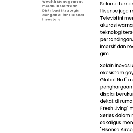
Wealth Management
Selama turnam
melalui Kemitraan
Hisense juga 
Distribusi Strategis
dengan Allianz Global
Televisi ini 
Investors
akurasi warna,
teknologi te
pertandingan.
imersif dan re
gim.
Selain inovas
ekosistem gay
Global No.1" 
penghargaan 
displai beruk
dekat di rumah
Fresh Living"
Series dalam
sekaligus men
"Hisense Airco