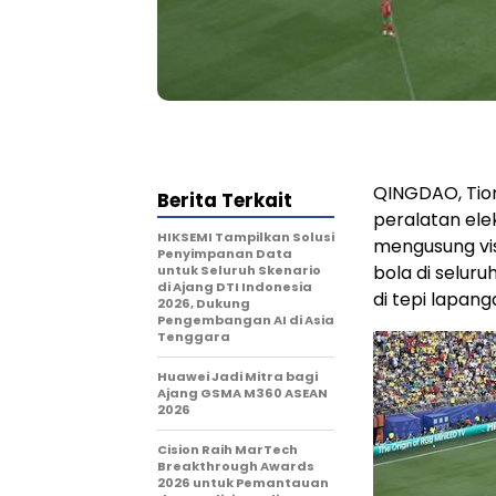
QINGDAO, Tio
Berita Terkait
peralatan ele
HIKSEMI Tampilkan Solusi
mengusung vis
Penyimpanan Data
bola di selur
untuk Seluruh Skenario
di Ajang DTI Indonesia
di tepi lapan
2026, Dukung
Pengembangan AI di Asia
Tenggara
Huawei Jadi Mitra bagi
Ajang GSMA M360 ASEAN
2026
Cision Raih MarTech
Breakthrough Awards
2026 untuk Pemantauan