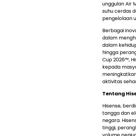
unggulan Air 
suhu cerdas d
pengelolaan u
Berbagai inov
dalam menghu
dalam kehidupa
hingga perang
Cup 2026™, Hi
kepada masyar
meningkatkan 
aktivitas seha
Tentang His
Hisense, berd
tangga dan ele
negara. Hise
tinggi, perang
volume penjua