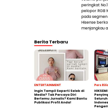
peringkat No.
pelopor RGB M
pada segmen i
Hisense berko
menjangkau au
Berita Terbaru
ENTERTAINMENT
Pers Rili
Ingin Tampil Seperti Seleb di
HIKSEMI
Media? Tak Percaya Diri
Penyim
Bertemu Jurnalis? Kami Bantu
Seluruh
Publikasi Profil Anda!
Indones
Pengemb