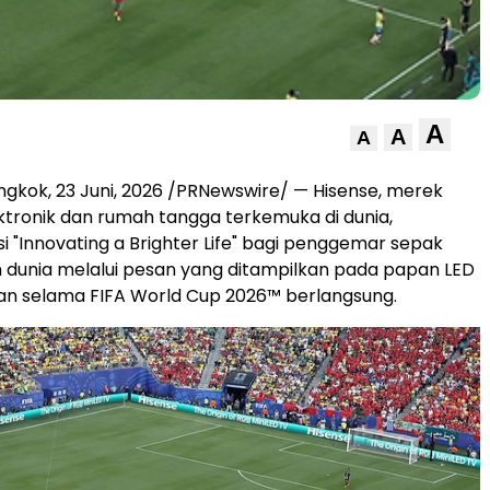
A
A
A
ngkok
,
23 Juni, 2026
/PRNewswire/ — Hisense, merek
ktronik dan rumah tangga terkemuka di dunia,
i "Innovating a Brighter Life" bagi penggemar sepak
uh dunia melalui pesan yang ditampilkan pada papan LED
gan selama FIFA World Cup 2026™ berlangsung.