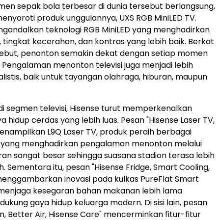
en sepak bola terbesar di dunia tersebut berlangsung,
menyoroti produk unggulannya, UXS RGB MiniLED TV.
mengandalkan teknologi RGB MiniLED yang menghadirkan
 tingkat kecerahan, dan kontras yang lebih baik. Berkat
rsebut, penonton semakin dekat dengan setiap momen
 Pengalaman menonton televisi juga menjadi lebih
alistis, baik untuk tayangan olahraga, hiburan, maupun
i di segmen televisi, Hisense turut memperkenalkan
a hidup cerdas yang lebih luas. Pesan "Hisense Laser TV,
menampilkan L9Q Laser TV, produk peraih berbagai
yang menghadirkan pengalaman menonton melalui
uran sangat besar sehingga suasana stadion terasa lebih
. Sementara itu, pesan "Hisense Fridge, Smart Cooling,
 menggambarkan inovasi pada kulkas PureFlat Smart
 menjaga kesegaran bahan makanan lebih lama
dukung gaya hidup keluarga modern. Di sisi lain, pesan
n, Better Air, Hisense Care" mencerminkan fitur-fitur