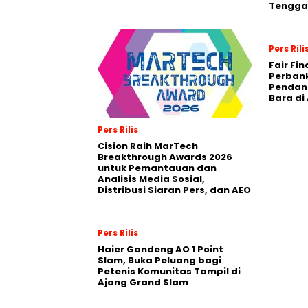
Tengga
Pers Rili
Fair Fi
Perban
Pendana
Bara di
Pers Rilis
Cision Raih MarTech
Breakthrough Awards 2026
untuk Pemantauan dan
Analisis Media Sosial,
Distribusi Siaran Pers, dan AEO
Pers Rilis
Haier Gandeng AO 1 Point
Slam, Buka Peluang bagi
Petenis Komunitas Tampil di
Ajang Grand Slam