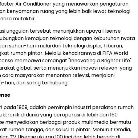
Master Air Conditioner yang menawarkan pengaturan
an kenyamanan ruang yang lebih baik lewat teknologi
dara mutakhir.
asi unggulan tersebut menunjukkan upaya Hisense
bungkan kemajuan teknologi dengan kebutuhan nyata
n sehari-hari, mulai dari teknologi displai, hiburan,
kat rumah pintar. Melalui kehadirannya di FIFA World
sense membawa semangat "Innovating a Brighter Life"
akat global, serta menunjukkan inovasi relevan yang
cara masyarakat menonton televisi, menjalani
ri-hari, dan saling terhubung.
ense
iri pada 1969, adalah pemimpin industri peralatan rumah
ktronik di dunia yang beroperasi di lebih dari 160
nse menyediakan berbagai produk multimedia bermutu
kat rumah tangga, dan solusi TI pintar. Menurut Omdia,
lan TV Hisense ukuran 100 inci dan lebih berada di