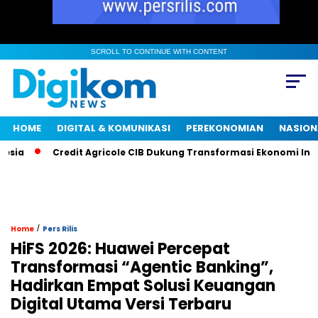
SCROLL TO CONTINUE WITH CONTENT
HOME
DIGITAL & KOMUNIKASI
PEREKONOMIAN
NASION
Credit Agricole CIB Dukung Transformasi Ekonomi Indonesia
/
Home
Pers Rilis
HiFS 2026: Huawei Percepat
Transformasi “Agentic Banking”,
Hadirkan Empat Solusi Keuangan
Digital Utama Versi Terbaru