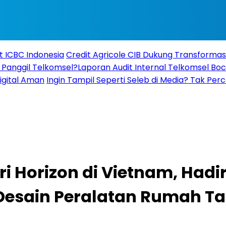
t ICBC Indonesia
Credit Agricole CIB Dukung Transformas
anggil Telkomsel?Laporan Audit Internal Telkomsel Boco
igital Aman
Ingin Tampil Seperti Seleb di Media? Tak Perc
ri Horizon di Vietnam, Had
esain Peralatan Rumah T