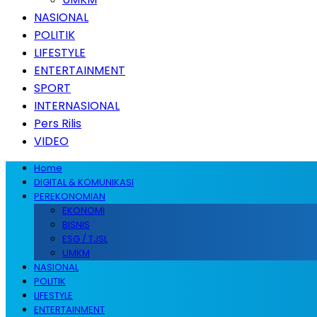
NASIONAL
POLITIK
LIFESTYLE
ENTERTAINMENT
SPORT
INTERNASIONAL
Pers Rilis
VIDEO
Home
DIGITAL & KOMUNIKASI
PEREKONOMIAN
EKONOMI
BISNIS
ESG / TJSL
UMKM
NASIONAL
POLITIK
LIFESTYLE
ENTERTAINMENT