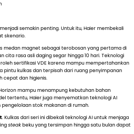
n
njadi semakin penting. Untuk itu, Haier membekali
 skenario.
sis medan magnet sebagai terobosan yang pertama di
ta rasa asli daging segar hingga 10 hari. Teknologi
mperoleh sertifikasi VDE karena mampu mempertahankan
a pintu kulkas dan terpisah dari ruang penyimpanan
cepat dan higienis.
 seri Horizon mampu menampung kebutuhan bahan
del tertentu, Haier juga menyematkan teknologi AI
 pengelolaan stok makanan di rumah.
t
. Kulkas dari seri ini dibekali teknologi AI untuk menjaga
ging
steak
beku yang tersimpan hingga satu bulan dapat