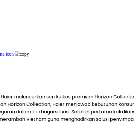
 Haier meluncurkan seri kulkas premium Horizon Collecti
uran Horizon Collection, Haier menjawab kebutuhan kon
an dalam berbagai situasi. Setelah pertama kali dilansi
n kini merambah Vietnam guna menghadirkan solusi peny