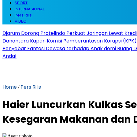
SPORT
INTERNASIONAL
Pers Rilis
VIDEO
Djarum Dorong Protelindo Perkuat Jaringan Lewat Kredi
Danantara
Kapan Komisi Pemberantasan Korupsi (KPK) P
Penyebar Fantasi Dewasa terhadap Anak demi Ruang D
Anda!
Home
Pers Rilis
/
Haier Luncurkan Kulkas Se
Kesegaran Makanan dan D