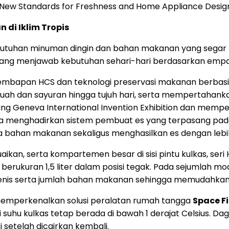
ng New Standards for Freshness and Home Appliance Desig
di Iklim Tropis
utuhan minuman dingin dan bahan makanan yang segar me
ang menjawab kebutuhan sehari-hari berdasarkan empat
kelembapan HCS dan teknologi preservasi makanan berba
 dan sayuran hingga tujuh hari, serta mempertahankan ci
jang Geneva International Invention Exhibition dan me
juga menghadirkan sistem pembuat es yang terpasang pad
 bahan makanan sekaligus menghasilkan es dengan lebih 
esuaikan, serta kompartemen besar di sisi pintu kulkas,
erukuran 1,5 liter dalam posisi tegak. Pada sejumlah mo
jenis serta jumlah bahan makanan sehingga memudahkan
 memperkenalkan solusi peralatan rumah tangga
Space Fi
 suhu kulkas tetap berada di bawah 1 derajat Celsius. Da
setelah dicairkan kembali.