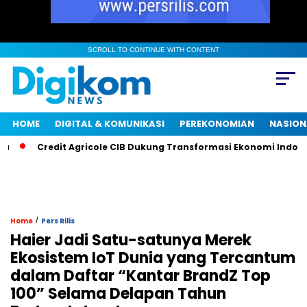
SCROLL TO CONTINUE WITH CONTENT
HOME
DIGITAL & KOMUNIKASI
PEREKONOMIAN
NASION
Credit Agricole CIB Dukung Transformasi Ekonomi Indonesia M
/
Home
Pers Rilis
Haier Jadi Satu-satunya Merek
Ekosistem IoT Dunia yang Tercantum
dalam Daftar “Kantar BrandZ Top
100” Selama Delapan Tahun