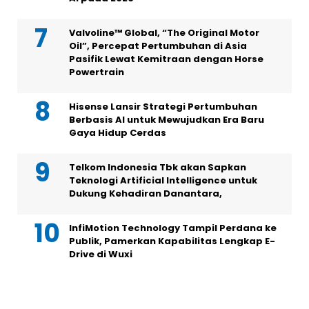
Valvoline™ Global, “The Original Motor
Oil”, Percepat Pertumbuhan di Asia
Pasifik Lewat Kemitraan dengan Horse
Powertrain
Hisense Lansir Strategi Pertumbuhan
Berbasis AI untuk Mewujudkan Era Baru
Gaya Hidup Cerdas
Telkom Indonesia Tbk akan Sapkan
Teknologi Artificial Intelligence untuk
Dukung Kehadiran Danantara,
InfiMotion Technology Tampil Perdana ke
Publik, Pamerkan Kapabilitas Lengkap E-
Drive di Wuxi