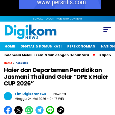
SCROLL TO CONTINUE WITH CONTENT
HOME
DIGITAL & KOMUNIKASI
PEREKONOMIAN
NASION
donesia Melalui Kemitraan dengan Danantara
Kapan Komisi 
/
Home
Pers Rilis
Haier dan Departemen Pendidikan
Jasmani Thailand Gelar “DPE x Haier
CUP 2026”
Tim Digikomnews
- Pewarta
Minggu, 24 Mei 2026
- 04:17 WIB