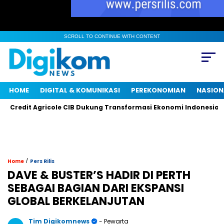
SCROLL TO CONTINUE WITH CONTENT
HOME
DIGITAL & KOMUNIKASI
PEREKONOMIAN
NASION
edit Agricole CIB Dukung Transformasi Ekonomi Indonesia Mela
/
Home
Pers Rilis
DAVE & BUSTER’S HADIR DI PERTH
SEBAGAI BAGIAN DARI EKSPANSI
GLOBAL BERKELANJUTAN
Tim Digikomnews
- Pewarta