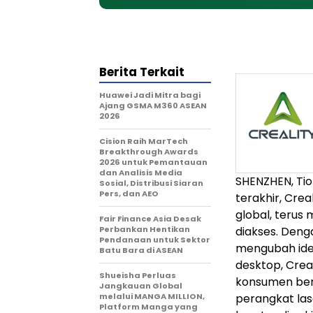
Berita Terkait
Huawei Jadi Mitra bagi
Ajang GSMA M360 ASEAN
2026
Cision Raih MarTech
Breakthrough Awards
2026 untuk Pemantauan
dan Analisis Media
SHENZHEN, Tio
Sosial, Distribusi Siaran
Pers, dan AEO
terakhir, Crea
global, teru
Fair Finance Asia Desak
Perbankan Hentikan
diakses. Denga
Pendanaan untuk Sektor
mengubah ide 
Batu Bara di ASEAN
desktop, Crea
Shueisha Perluas
konsumen bers
Jangkauan Global
melalui MANGA MILLION,
perangkat las
Platform Manga yang