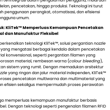
in terintegrasi dalam pengalaman pengguna, mulai dari
lan, pencetakan, hingga produksi. Teknologi ini turut
penggunaan perangkat, otomatisasi, dan efisiensi
 pengguna umum.
duk: KliTek™ Memperluas Kemampuan Pencetakan
al dan Manufaktur Fleksibel
erkenalkan teknologi KliTek™, solusi pergantian
nozzle
u yang mengatasi berbagai kendala dalam pencetakan
ial konvensional, seperti pergantian filamen yang
orosan material, rembesan warna (
colour bleeding
),
tan sistem yang rumit. Dengan memadukan arsitektur
zzle
yang ringan dan jalur material independen, KliTek™
roses pencetakan multiwarna dan multimaterial yang
dan efisien sekaligus mempermudah proses perawatan
 juga memperluas kemampuan manufaktur berbasis
sibel. Dengan teknologi seperti pengenalan filamen RFID