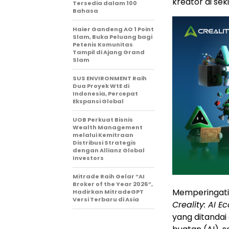
kreator di sek
Tersedia dalam 100
Bahasa
Haier Gandeng AO 1 Point
Slam, Buka Peluang bagi
Petenis Komunitas
Tampil di Ajang Grand
Slam
SUS ENVIRONMENT Raih
Dua Proyek WtE di
Indonesia, Percepat
Ekspansi Global
UOB Perkuat Bisnis
Wealth Management
melalui Kemitraan
Distribusi Strategis
dengan Allianz Global
Investors
Mitrade Raih Gelar “AI
Broker of the Year 2026”,
Memperingati 
Hadirkan MitradeGPT
Versi Terbaru di Asia
Creality: AI E
yang ditandai