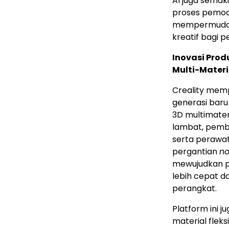
AI juga semak
proses pemode
mempermudah 
kreatif bagi
Inovasi Pro
Multi-Materi
Creality memp
generasi bar
3D multimater
lambat, pemb
serta perawa
pergantian
no
mewujudkan p
lebih cepat 
perangkat.
Platform ini
material flek