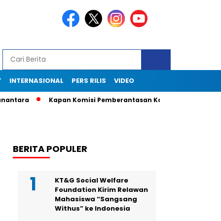
T
INTERNASIONAL
PERS RILIS
VIDEO
Kapan Komisi Pemberantasan Korupsi (KPK) Panggil Telkoms
BERITA POPULER
KT&G Social Welfare
Foundation Kirim Relawan
Mahasiswa “Sangsang
Withus” ke Indonesia