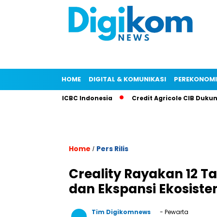
HOME
DIGITAL & KOMUNIKASI
PEREKONOM
at Kredit ICBC Indonesia
Credit Agricole CIB Dukung Tran
Home
Pers Rilis
/
Creality Rayakan 12 T
dan Ekspansi Ekosiste
Tim Digikomnews
- Pewarta