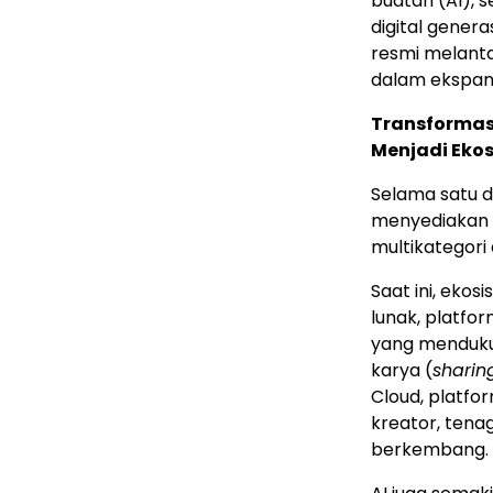
buatan (AI), 
digital genera
resmi melant
dalam ekspans
Transformasi
Menjadi Ekos
Selama satu d
menyediakan s
multikategori 
Saat ini, eko
lunak, platfo
yang mendukun
karya (
sharin
Cloud, platfor
kreator, tena
berkembang.