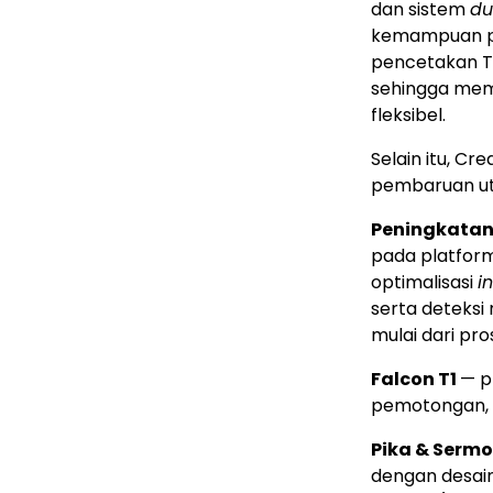
dan sistem
du
kemampuan pe
pencetakan T
sehingga memp
fleksibel.
Selain itu, C
pembaruan u
Peningkatan 
pada platform
optimalisasi
i
serta deteksi
mulai dari pro
Falcon T1
— p
pemotongan, da
Pika & Sermo
dengan desai