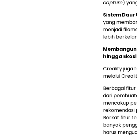
capture
) yan
Sistem Daur 
yang membant
menjadi filam
lebih berkelan
Membangun Ek
hingga Ekosi
Creality juga
melalui Creali
Berbagai fitu
dari pembuata
mencakup pemo
rekomendasi p
Berkat fitur 
banyak penggu
harus menguas