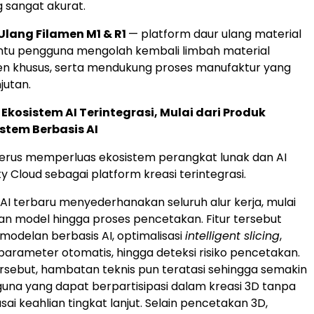
g sangat akurat.
Ulang Filamen M1 & R1
— platform daur ulang material
u pengguna mengolah kembali limbah material
en khusus, serta mendukung proses manufaktur yang
jutan.
osistem AI Terintegrasi, Mulai dari Produk
stem Berbasis AI
 terus memperluas ekosistem perangkat lunak dan AI
ty Cloud sebagai platform kreasi terintegrasi.
r AI terbaru menyederhanakan seluruh alur kerja, mulai
n model hingga proses pencetakan. Fitur tersebut
delan berbasis AI, optimalisasi
intelligent slicing
,
arameter otomatis, hingga deteksi risiko pencetakan.
tersebut, hambatan teknis pun teratasi sehingga semakin
na yang dapat berpartisipasi dalam kreasi 3D tanpa
ai keahlian tingkat lanjut. Selain pencetakan 3D,