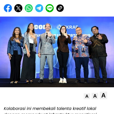
A
A
A
Kolaborasi ini membekali talenta kreatif lokal