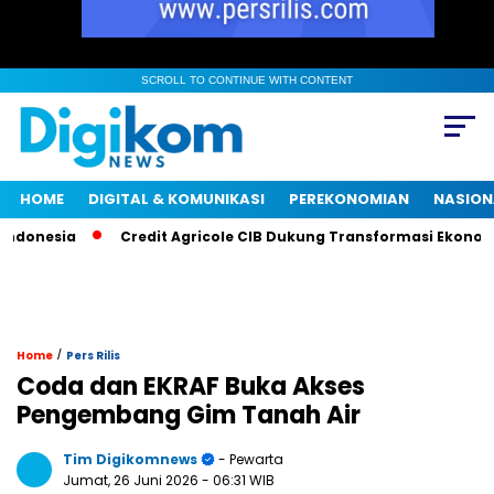
SCROLL TO CONTINUE WITH CONTENT
HOME
DIGITAL & KOMUNIKASI
PEREKONOMIAN
NASION
esia
Credit Agricole CIB Dukung Transformasi Ekonomi Ind
/
Home
Pers Rilis
Coda dan EKRAF Buka Akses
Pengembang Gim Tanah Air
Tim Digikomnews
- Pewarta
Jumat, 26 Juni 2026
- 06:31 WIB