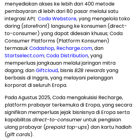
menyediakan akses ke lebih dari 400 metode
pembayaran di lebih dari 80 pasar melalui satu
integrasi API;
Coda Webstore
, yang mengelola toko
daring (
storefront
) langsung ke konsumen (direct-
to-consumer) yang dapat didesain khusus; Coda
Consumer Platforms (Platform Konsumen)
termasuk
Codashop
,
Recharge.com
, dan
Startselect.com
;
Coda Distribution
, yang
memperluas jangkauan melalui jaringan mitra
dagang; dan
Giftcloud
, bisnis
B2B rewards
yang
berbasis di Inggris, yang melayani pelanggan
korporat di seluruh Eropa.
Pada Agustus 2025, Coda mengakuisisi Recharge,
platform prabayar terkemuka di Eropa, yang secara
signifikan memperluas jejak bisnisnya di Eropa serta
kapabilitas
direct-to-consumer
untuk pengisian
ulang prabayar (
prepaid top-ups
) dan kartu hadiah
(
gift
cards
).