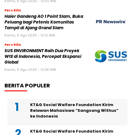
Kamis, 6 Agu 2026 - 13:00 WIB
Pers Rilis
Haier Gandeng AO 1 Point Slam, Buka
Peluang bagi Petenis Komunitas
Tampil di Ajang Grand Slam
Kamis, 6 Agu 2026 - 12:10 WIB
Pers Rilis
SUS ENVIRONMENT Raih Dua Proyek
WtE di Indonesia, Percepat Ekspansi
Global
Kamis, 6 Agu 2026 - 12:08 WIB
BERITA POPULER
KT&G Social Welfare Foundation Kirim
Relawan Mahasiswa “Sangsang Withus”
ke Indonesia
KT&G Social Welfare Foundation Kirim