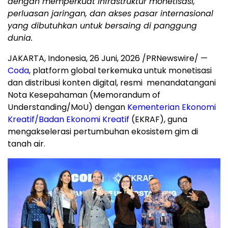
dengan memperkuat infrastruktur monetisasi,
perluasan jaringan, dan akses pasar internasional
yang dibutuhkan untuk bersaing di panggung
dunia.
JAKARTA, Indonesia
,
26 Juni, 2026
/PRNewswire/ —
Coda
, platform global terkemuka untuk monetisasi
dan distribusi konten digital, resmi menandatangani
Nota Kesepahaman (Memorandum of
Understanding/MoU) dengan
Kementerian Ekonomi
Kreatif/Badan Ekonomi Kreatif
(EKRAF), guna
mengakselerasi pertumbuhan ekosistem gim di
tanah air.