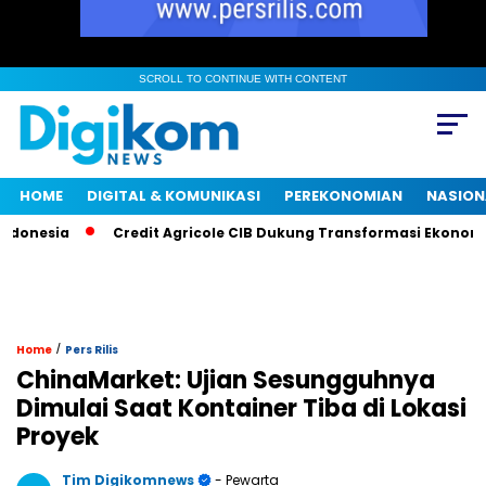
SCROLL TO CONTINUE WITH CONTENT
HOME
DIGITAL & KOMUNIKASI
PEREKONOMIAN
NASION
nesia
Credit Agricole CIB Dukung Transformasi Ekonomi In
/
Home
Pers Rilis
ChinaMarket: Ujian Sesungguhnya
Dimulai Saat Kontainer Tiba di Lokasi
Proyek
Tim Digikomnews
- Pewarta