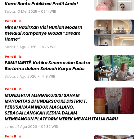
Kami Bantu Publikasi Profil Anda!
Sabtu, 10 Mei 2025 - 09:11 WIB
Pers Rilis
Himel Hadirkan Visi Hunian Modern
melalui Kampanye Global “Dream
Home”
Sabtu, 8 Agu 2026 - 14:26 WIB
Pers Rilis
FAMILIARITÉ: Ketika Sinema dan Sastra
Bertemu dalam Sebuah Karya Puitis
Sabtu, 8 Agu 2026 - 14:19 WIB
Pers Rilis
MONDEVITA MENGAKUISISI SAHAM
MAYORITAS DI UNDERSCORE DISTRICT,
PERUSAHAAN INDUK MAGLIANO,
SEBAGAI LANGKAH KEDUA DALAM
MEMBANGUN PLATFORM MEREK MEWAH ITALIA BARU
Jumat, 7 Agu 2026 - 09:32 WIB
Pers Rilis