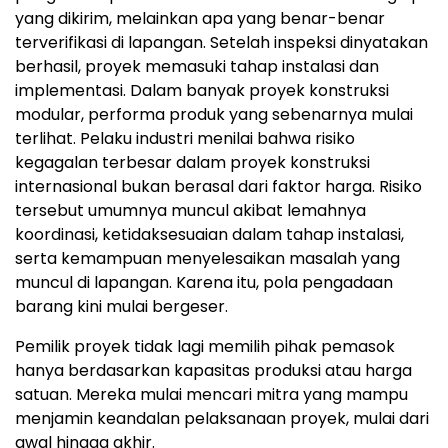
yang dikirim, melainkan apa yang benar-benar
terverifikasi di lapanga
n.
Setelah inspeksi dinyatakan
berhasil, proyek memasuki tahap instalasi dan
implementas
i.
Dalam banyak proyek konstruksi
modular, performa produk yang sebenarnya mulai
terlih
at. P
elaku industri menilai bahwa risiko
kegagalan terbesar dalam proyek konstruksi
internasional bukan berasal dari faktor harg
a.
Risiko
tersebut umumnya muncul akibat lemahnya
koordinasi, ketidaksesuaian dalam tahap instalasi,
serta kemampuan menyelesaikan masalah yang
muncul di lapanga
n.
Karena itu, pola pengadaan
barang kini mulai bergese
r.
Pemilik proyek tidak lagi memilih pihak pemasok
hanya berdasarkan kapasitas produksi atau harga
satuan
.
Mereka mulai mencari mitra yang mampu
menjamin keandalan pelaksanaan proyek, mulai dari
awal hingga akhir.