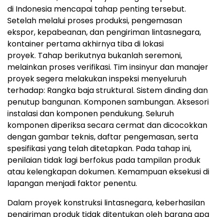
di Indonesia mencapai tahap penting terseb
ut.
Setelah melalui proses produksi, pengemasan
ekspor, kepabeanan, dan pengiriman lintasnegara,
kontainer pertama akhirnya tiba di lokasi
proyek
. Ta
hap berikutnya bukanlah seremoni,
melainkan proses verifika
si. Ti
m insinyur dan manajer
proyek segera melakukan inspeksi menyeluruh
terhadap
:
Rangka baja struktural
.
Sistem dinding dan
penutup bangunan
.
Komponen sambunga
n.
Aksesori
instalasi dan komponen pendukung
.
S
eluruh
komponen diperiksa secara cermat dan dicocokkan
dengan gambar teknis, daftar pengemasan, serta
spesifikasi yang telah ditetapkan
.
Pada tahap ini,
penilaian tidak lagi berfokus pada tampilan produk
atau kelengkapan dokumen. Kemampuan eksekusi di
lapangan menjadi faktor penentu.
Dalam proyek konstruksi lintasnegara, keberhasilan
pengiriman produk tidak ditentukan oleh barang apa