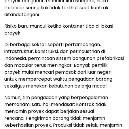
proyek bangunan modular lintasnegara, risiko
terbesar sering kali tidak terlihat saat kontrak
ditandatangani.
Risiko baru muncul ketika kontainer tiba di lokasi
proyek.
Di berbagai sektor seperti pertambangan,
infrastruktur, konstruksi, dan perindustrian di
Indonesia, permintaan sistem bangunan prefabrikasi
dan modular terus meningkat. Banyak pemilik
proyek mulai mencari pemasok dari luar negeri
untuk mempercepat waktu pengadaan barang
sekaligus menekan kebutuhan belanja modal.
Namun, tim pengadaan yang berpengalaman
memahami satu hal mendas
ar: K
ontrak tidak
menjamin proyek dapat berjalan sesuai
rencana.
P
engiriman barang tidak menjamin
keberhasilan proye
k. P
roduksi tidak selalu menjamin