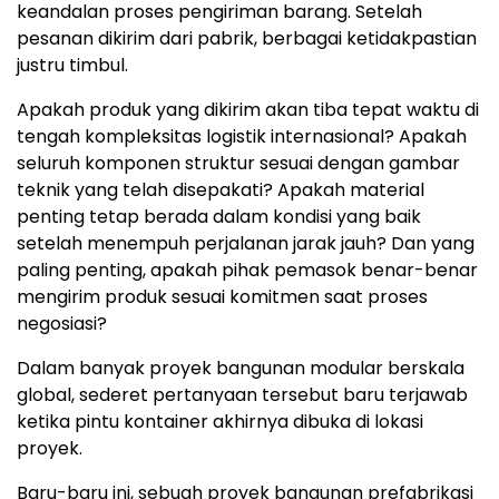
keandalan proses pengiriman baran
g. S
etelah
pesanan dikirim dari pabrik, berbagai ketidakpastian
justru timbul.
Apakah produk yang dikirim akan tiba tepat waktu di
tengah kompleksitas logistik internasion
al?
Apakah
seluruh komponen struktur sesuai dengan gambar
teknik yang telah disepakati?
Ap
akah material
penting tetap berada dalam kondisi yang baik
setelah menempuh perjalanan jarak jauh
? Dan
yang
paling penting, apakah pihak pemasok benar-benar
mengirim produk sesuai komitmen saat proses
negosiasi?
Dalam banyak proyek bangunan modular berskala
global, sederet pertanyaan tersebut baru terjawab
ketika pintu kontainer akhirnya dibuka di lokasi
proyek.
Baru-baru ini, sebuah proyek bangunan prefabrikasi