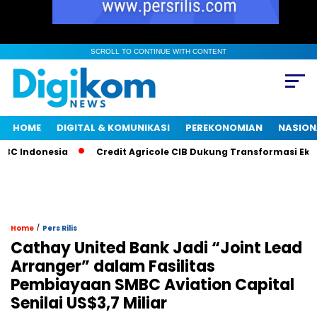
SCROLL TO CONTINUE WITH CONTENT
HOME
DIGITAL & KOMUNIKASI
PEREKONOMIAN
NASION
ndonesia
Credit Agricole CIB Dukung Transformasi Ekonomi
/
Home
Pers Rilis
Cathay United Bank Jadi “Joint Lead
Arranger” dalam Fasilitas
Pembiayaan SMBC Aviation Capital
Senilai US$3,7 Miliar