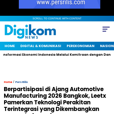
SCROLL TO CONTINUE WITH CONTENT
HOME
DIGITAL & KOMUNIKASI
PEREKONOMIAN
NASION
sformasi Ekonomi Indonesia Melalui Kemitraan dengan Danantar
/
Home
Pers Rilis
Berpartisipasi di Ajang Automotive
Manufacturing 2026 Bangkok, Leetx
Pamerkan Teknologi Perakitan
Terintegrasi yang Dikembangkan