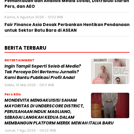
Pemantauan dan Analisis Media Sosial, Distribusi Siaran
Pers, dan AEO
Kamis, 6 Agustus 2026 - 13:02 WIB
Fair Finance Asia Desak Perbankan Hentikan Pendanaan
untuk Sektor Batu Bara di ASEAN
BERITA TERBARU
ENTERTAINMENT
Ingin Tampil Seperti Seleb di Media?
Tak Percaya Diri Bertemu Jurnalis?
Kami Bantu Publikasi Profil Anda!
Sabtu, 10 Mei 2025 - 09:11 WIB
Pers Rilis
MONDEVITA MENGAKUISISI SAHAM
MAYORITAS DI UNDERSCORE DISTRICT,
PERUSAHAAN INDUK MAGLIANO,
SEBAGAI LANGKAH KEDUA DALAM
MEMBANGUN PLATFORM MEREK MEWAH ITALIA BARU
Jumat, 7 Agu 2026 - 09:32 WIB