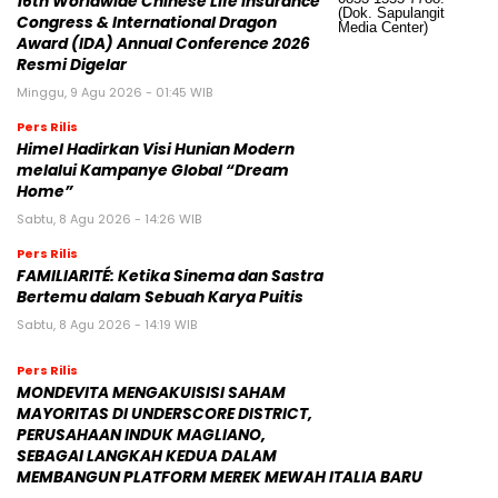
16th Worldwide Chinese Life Insurance
Congress & International Dragon
Award (IDA) Annual Conference 2026
Resmi Digelar
Minggu, 9 Agu 2026 - 01:45 WIB
Pers Rilis
Himel Hadirkan Visi Hunian Modern
melalui Kampanye Global “Dream
Home”
Sabtu, 8 Agu 2026 - 14:26 WIB
Pers Rilis
FAMILIARITÉ: Ketika Sinema dan Sastra
Bertemu dalam Sebuah Karya Puitis
Sabtu, 8 Agu 2026 - 14:19 WIB
Pers Rilis
MONDEVITA MENGAKUISISI SAHAM
MAYORITAS DI UNDERSCORE DISTRICT,
PERUSAHAAN INDUK MAGLIANO,
SEBAGAI LANGKAH KEDUA DALAM
MEMBANGUN PLATFORM MEREK MEWAH ITALIA BARU