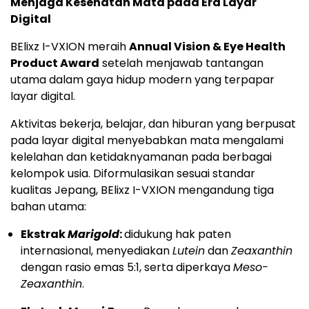
Menjaga Kesehatan Mata pada Era Layar
Digital
BElixz I-VXION meraih
Annual Vision & Eye Health
Product Award
setelah menjawab tantangan
utama dalam gaya hidup modern yang terpapar
layar digital.
Aktivitas bekerja, belajar, dan hiburan yang berpusat
pada layar digital menyebabkan mata mengalami
kelelahan dan ketidaknyamanan pada berbagai
kelompok usia. Diformulasikan sesuai standar
kualitas Jepang, BElixz I-VXION mengandung tiga
bahan utama:
Ekstrak
Marigold
:
didukung hak paten
internasional, menyediakan
Lutein
dan
Zeaxanthin
dengan rasio emas 5:1, serta diperkaya
Meso-
Zeaxanthin
.