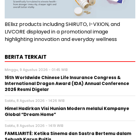
BElixz products including SHIRUTO, I-VXION, and
LIVCORE displayed in a promotional image
highlighting innovation and everyday wellness
BERITA TERKAIT
Minggu, 9 Agustus 2026 - 01:45 WIB
16th Worldwide Chinese Life Insurance Congress &
International Dragon Award (IDA) Annual Conference
2026 Resmi Digelar
Sabtu, 8 Agustus 2026 - 14:26 WIB
Himel Hadirkan Visi Hunian Modern melalui Kampanye
Global “Dream Home”
Sabtu, 8 Agustus 2026 - 14:19 WIB
FAMILIARITÉ: Ketika Sinema dan Sastra Bertemu dalam
Sebuah Karya Puitis