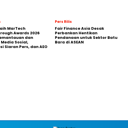
s
Pers Rilis
Raih MarTech
Fair Finance Asia Desak
hrough Awards 2026
Perbankan Hentikan
Pemantauan dan
Pendanaan untuk Sektor Batu
 Media Sosial,
Bara di ASEAN
usi Siaran Pers, dan AEO