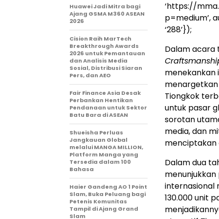
‘https://mma
Huawei Jadi Mitra bagi
Ajang GSMA M360 ASEAN
p=medium’, auto
2026
‘288’});
Cision Raih MarTech
Breakthrough Awards
Dalam acara 
2026 untuk Pemantauan
Craftsmanshi
dan Analisis Media
Sosial, Distribusi Siaran
menekankan in
Pers, dan AEO
menargetkan p
Fair Finance Asia Desak
Tiongkok terb
Perbankan Hentikan
untuk pasar 
Pendanaan untuk Sektor
Batu Bara di ASEAN
sorotan utama
media, dan m
Shueisha Perluas
Jangkauan Global
menciptakan 
melalui MANGA MILLION,
Platform Manga yang
Dalam dua tahu
Tersedia dalam 100
Bahasa
menunjukkan 
internasional 
Haier Gandeng AO 1 Point
Slam, Buka Peluang bagi
130.000 unit p
Petenis Komunitas
menjadikanny
Tampil di Ajang Grand
Slam