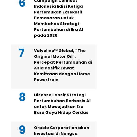
Campaign Connect
Indonesia Edisi Ketiga
Pertemukan Eksekutif
Pemasaran untuk
Membahas Strategi
Pertumbuhan di Era AI
pada 2026
Valvoline™ Global, “The
Original Motor Oil”,
Percepat Pertumbuhan di
Asia Pasifik Lewat
Kemitraan dengan Horse
Powertrain
Hisense Lansir Strategi
Pertumbuhan Berbasis AI
untuk Mewujudkan Era
Baru Gaya Hidup Cerdas
Oracle Corporation akan
Investasi di Nongsa