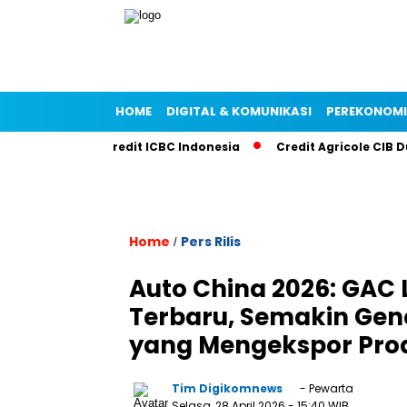
HOME
DIGITAL & KOMUNIKASI
PEREKONOM
ingan Lewat Kredit ICBC Indonesia
Credit Agricole CIB Duk
Home
Pers Rilis
/
Auto China 2026: GAC 
Terbaru, Semakin Gen
yang Mengekspor Prod
Tim Digikomnews
- Pewarta
Selasa, 28 April 2026
- 15:40 WIB