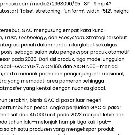
.prnasia.com/media2/2968090/E5_8F_9.mp4?
start:’false’, stretching : ‘uniform’, width: ‘512’, height:
tersebut, GAC mengusung empat kata kunci—
p
,
Trust
,
Technology
, dan
Ecosystem
. Strategi tersebut
tegrasi penuh dalam rantai nilai global, sekaligus
osisi sebagai salah satu pengekspor produk otomotif
esar pada 2030. Dari sisi produk, tiga model unggulan
global—GAC YUE7, AION i60, dan AION N60—menjadi
, serta menarik perhatian pengunjung internasional,
itra yang memadati area pameran sehingga
atmosfer yang kental dengan nuansa global.
n terakhir, bisnis GAC di pasar luar negeri
pertumbuhan pesat. Angka penjualan GAC di pasar
melesat dari 45.000 unit pada 2023 menjadi lebih dari
ada tahun lalu—melonjak hampir tiga kali lipat—
a salah satu produsen yang mengekspor produk