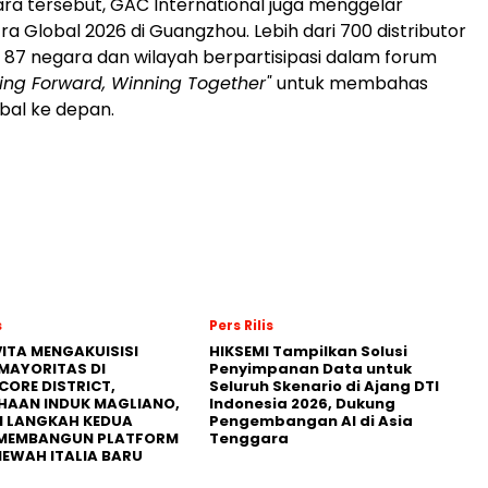
ra tersebut, GAC International juga menggelar
ra Global 2026 di Guangzhou. Lebih dari 700 distributor
i 87 negara dan wilayah berpartisipasi dalam forum
ving Forward, Winning Together"
untuk membahas
obal ke depan.
s
Pers Rilis
ITA MENGAKUISISI
HIKSEMI Tampilkan Solusi
MAYORITAS DI
Penyimpanan Data untuk
CORE DISTRICT,
Seluruh Skenario di Ajang DTI
HAAN INDUK MAGLIANO,
Indonesia 2026, Dukung
I LANGKAH KEDUA
Pengembangan AI di Asia
MEMBANGUN PLATFORM
Tenggara
MEWAH ITALIA BARU