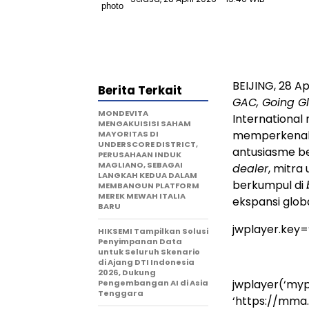
BEIJING, 28 
Berita Terkait
GAC, Going Gl
MONDEVITA
International
MENGAKUISISI SAHAM
memperkenalka
MAYORITAS DI
UNDERSCORE DISTRICT,
antusiasme be
PERUSAHAAN INDUK
MAGLIANO, SEBAGAI
dealer
, mitra
LANGKAH KEDUA DALAM
berkumpul di
MEMBANGUN PLATFORM
MEREK MEWAH ITALIA
ekspansi glob
BARU
jwplayer.key
HIKSEMI Tampilkan Solusi
Penyimpanan Data
untuk Seluruh Skenario
di Ajang DTI Indonesia
2026, Dukung
jwplayer(‘mypl
Pengembangan AI di Asia
Tenggara
‘https://mma