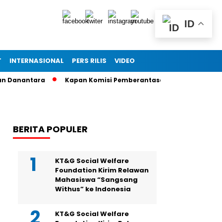
ID
T
INTERNASIONAL
PERS RILIS
VIDEO
Danantara
Kapan Komisi Pemberantasan Korupsi (KPK) Panggi
BERITA POPULER
KT&G Social Welfare
Foundation Kirim Relawan
Mahasiswa “Sangsang
Withus” ke Indonesia
KT&G Social Welfare