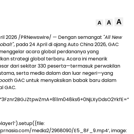
A
A
A
April 2026 /PRNewswire/ — Dengan semangat
"All New
obal!"
, pada 24 April di ajang Auto China 2026, GAC
 menggelar acara global perdananya yang
n strategi global terbaru. Acara ini menarik
sar dari sekitar 330 peserta—termasuk perwakilan
 utama, serta media dalam dan luar negeri—yang
booth
GAC untuk menyaksikan babak baru dalam
al GAC.
=”3Fznr2BGJZtpwZmA+81lm048ks6+0NjLXyDdsO2YkfE=”
ayer1’).setup({file:
.prnasia.com/media2/2968090/E5_8F_9.mp4’, image: