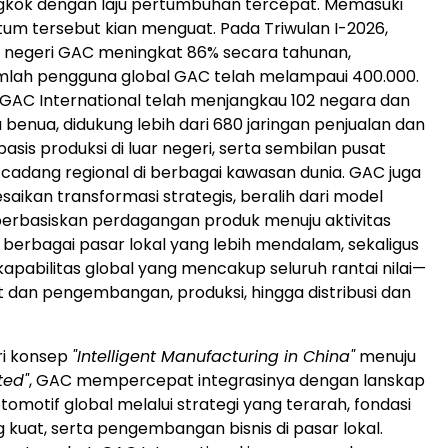
ngkok dengan laju pertumbuhan tercepat. Memasuki
m tersebut kian menguat. Pada Triwulan I-2026,
r negeri GAC meningkat 86% secara tahunan,
mlah pengguna global GAC telah melampaui 400.000.
is GAC International telah menjangkau 102 negara dan
a benua, didukung lebih dari 680 jaringan penjualan dan
basis produksi di luar negeri, serta sembilan pusat
ku cadang regional di berbagai kawasan dunia. GAC juga
saikan transformasi strategis, beralih dari model
erbasiskan perdagangan produk menuju aktivitas
i berbagai pasar lokal yang lebih mendalam, sekaligus
abilitas global yang mencakup seluruh rantai nilai—
et dan pengembangan, produksi, hingga distribusi dan
ri konsep
"Intelligent Manufacturing in China"
menuju
ted"
, GAC mempercepat integrasinya dengan lanskap
otomotif global melalui strategi yang terarah, fondasi
g kuat, serta pengembangan bisnis di pasar lokal.