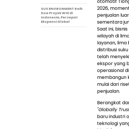
otomotif Tio
2026, momentu
SUS ENVIRONMENT Raih
Dua Proyek WtE di
penjualan lua
Indonesia, Percepat
sementara ju
Ekspansi Global
Saat ini, bisn
wilayah di lim
layanan, lima 
distribusi su
telah menyele
ekspor yang b
operasional d
membangun kap
mulai dari ris
penjualan.
Berangkat da
"Globally Trus
baru industri 
teknologi yan