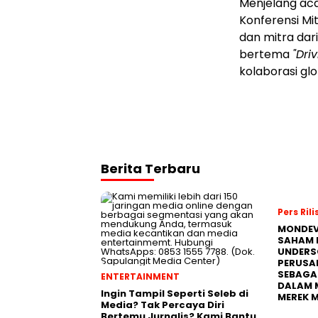
Menjelang aca
Konferensi Mit
dan mitra dar
bertema
"Dri
kolaborasi gl
Berita Terbaru
Pers Rili
MONDEV
SAHAM 
UNDERS
PERUSA
SEBAGA
ENTERTAINMENT
DALAM 
Ingin Tampil Seperti Seleb di
MEREK 
Media? Tak Percaya Diri
Bertemu Jurnalis? Kami Bantu