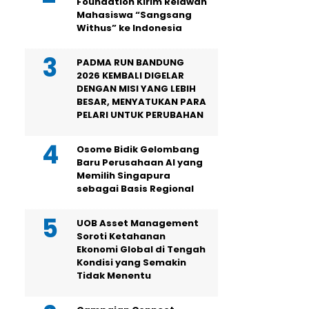
Foundation Kirim Relawan
Mahasiswa “Sangsang
Withus” ke Indonesia
PADMA RUN BANDUNG
2026 KEMBALI DIGELAR
DENGAN MISI YANG LEBIH
BESAR, MENYATUKAN PARA
PELARI UNTUK PERUBAHAN
Osome Bidik Gelombang
Baru Perusahaan AI yang
Memilih Singapura
sebagai Basis Regional
UOB Asset Management
Soroti Ketahanan
Ekonomi Global di Tengah
Kondisi yang Semakin
Tidak Menentu