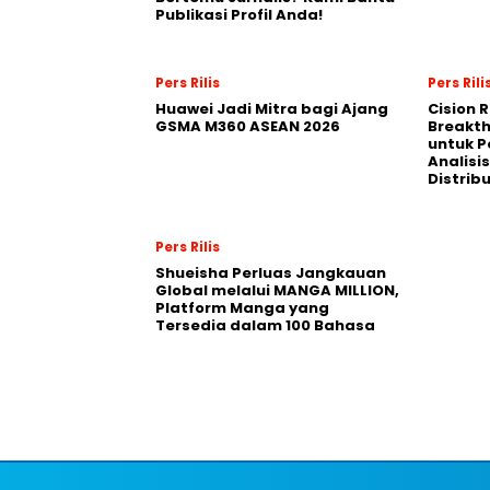
Publikasi Profil Anda!
Pers Rilis
Pers Rili
Huawei Jadi Mitra bagi Ajang
Cision 
GSMA M360 ASEAN 2026
Breakt
untuk 
Analisis
Distrib
Pers Rilis
Shueisha Perluas Jangkauan
Global melalui MANGA MILLION,
Platform Manga yang
Tersedia dalam 100 Bahasa