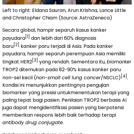
Left to right: Eldana Sauran, Arun Krishna, Lance Little
and Christopher Chiam (Source: AstraZeneca)
Secara global, hampir separuh kasus kanker
[1]
payudara
dan lebih dari 60% diagnosis
[2]
baru
kanker paru terjadi di Asia. Pada kanker
payudara, hampir separuh perempuan Asia memiliki
[3]
tingkat HER2
yang rendah. Sementara itu,
biomarker
TROP2 ditemukan pada 82-90% kasus kanker paru
[4]
non-sel kecil (
non-small cell lung cancer
/NSCLC)
.
Kondisi ini menunjukkan pentingnya pengujian
biomarker yang presisi untukmenentukan terapi yang
paling tepat bagi pasien. Penilaian TROP2 berbasis AI
juga dapat mengidentifikasi pasien yang berpotensi
memberikan respons lebih baik terhadap terapi
antibody drug conjugate
.