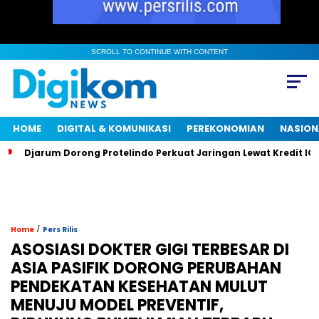
SCROLL TO CONTINUE WITH CONTENT
HOME
DIGITAL & KOMUNIKASI
PEREKONOMIAN
NASION
Djarum Dorong Protelindo Perkuat Jaringan Lewat Kredit IC
/
Home
Pers Rilis
ASOSIASI DOKTER GIGI TERBESAR DI
ASIA PASIFIK DORONG PERUBAHAN
PENDEKATAN KESEHATAN MULUT
MENUJU MODEL PREVENTIF,