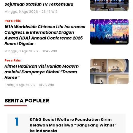
Sejumlah Stasiun TV Terkemuka
Minggu, 9 Agu 2026 - 23:49 WIB
Pers Rilis
16th Worldwide Chinese Life Insurance
Congress & International Dragon
Award (IDA) Annual Conference 2026
Resmi Digelar
Minggu, 9 Agu 2026 - 01:45 WIB
Pers Rilis
Himel Hadirkan Visi Hunian Modern
melalui Kampanye Global “Dream
Home”
Sabtu, 8 Agu 2026 - 14:26 WIB
BERITA POPULER
KT&G Social Welfare Foundation Kirim
Relawan Mahasiswa “Sangsang Withus”
ke Indonesia