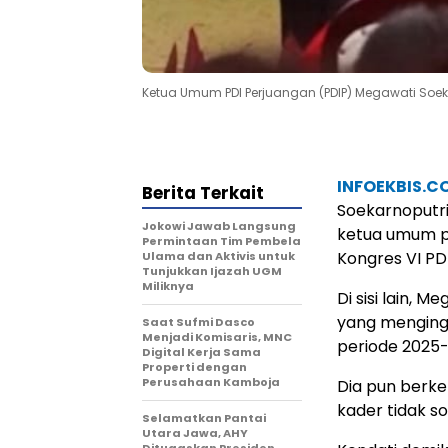
Ketua Umum PDI Perjuangan (PDIP) Megawati Soe
INFOEKBIS.C
Berita Terkait
Soekarnoputri
Jokowi Jawab Langsung
ketua umum p
Permintaan Tim Pembela
Kongres VI PD
Ulama dan Aktivis untuk
Tunjukkan Ijazah UGM
Miliknya
Di sisi lain,
yang menging
Saat Sufmi Dasco
Menjadi Komisaris, MNC
periode 2025-
Digital Kerja Sama
Properti dengan
Perusahaan Kamboja
Dia pun berke
kader tidak s
Selamatkan Pantai
Utara Jawa, AHY
Ditugaskan Presiden