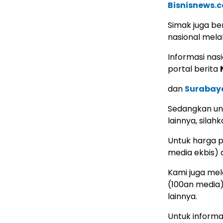
Bisnisnews.
Simak juga ber
nasional mela
Informasi nas
portal berita
dan
Surabay
Sedangkan unt
lainnya, silahk
Untuk harga p
media ekbis)
Kami juga mela
(100an media
lainnya.
Untuk informa