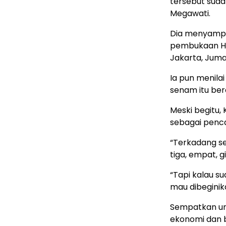
tersebut suda
Megawati.
Dia menyampai
pembukaan HUT
Jakarta, Juma
Ia pun menilai
senam itu ber
Meski begitu,
sebagai pencak
“Terkadang sen
tiga, empat, gi
“Tapi kalau s
mau dibeginik
Sempatkan un
ekonomi dan b