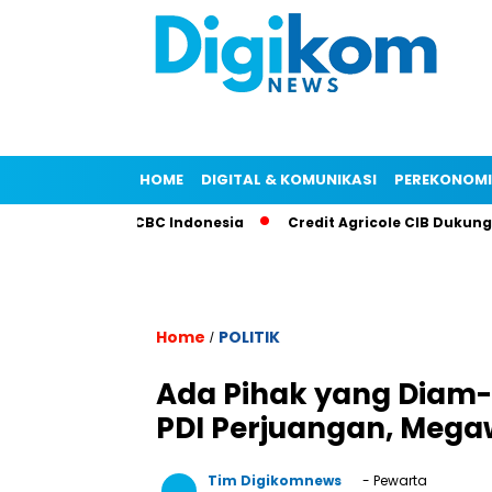
HOME
DIGITAL & KOMUNIKASI
PEREKONOM
at Kredit ICBC Indonesia
Credit Agricole CIB Dukung Trans
Home
POLITIK
/
Ada Pihak yang Diam-
PDI Perjuangan, Megaw
Tim Digikomnews
- Pewarta