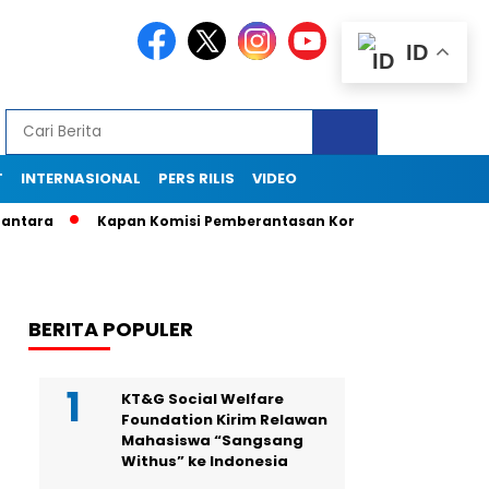
ID
T
INTERNASIONAL
PERS RILIS
VIDEO
Kapan Komisi Pemberantasan Korupsi (KPK) Panggil Telkoms
BERITA POPULER
KT&G Social Welfare
Foundation Kirim Relawan
Mahasiswa “Sangsang
Withus” ke Indonesia