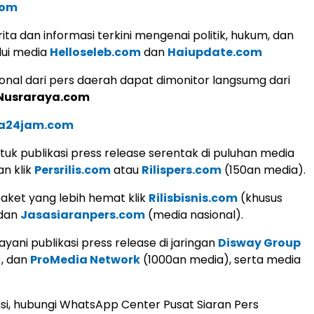
com
ita dan informasi terkini mengenai politik, hukum, dan
lui media
Helloseleb.com
dan
Haiupdate.com
ional dari pers daerah dapat dimonitor langsumg dari
Nusraraya.com
a24jam.com
uk publikasi press release serentak di puluhan media
an klik
Persrilis.com
atau
Rilispers.com
(150an media).
aket yang lebih hemat klik
Rilisbisnis.com
(khusus
 dan
Jasasiaranpers.com
(media nasional).
yani publikasi press release di jaringan
Disway Group
), dan
ProMedia Network
(1000an media), serta media
si, hubungi WhatsApp Center Pusat Siaran Pers