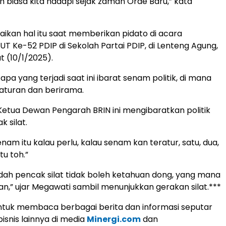
h biasa kita hadapi sejak zaman Orde Baru,” kata
kan hal itu saat memberikan pidato di acara
 Ke-52 PDIP di Sekolah Partai PDIP, di Lenteng Agung,
t (10/1/2025).
 apa yang terjadi saat ini ibarat senam politik, di mana
aturan dan berirama.
 Ketua Dewan Pengarah BRIN ini mengibaratkan politik
 silat.
am itu kalau perlu, kalau senam kan teratur, satu, dua,
tu toh.”
udah pencak silat tidak boleh ketahuan dong, yang mana
an,” ujar Megawati sambil menunjukkan gerakan silat.***
tuk membaca berbagai berita dan informasi seputar
isnis lainnya di media
Minergi.com
dan