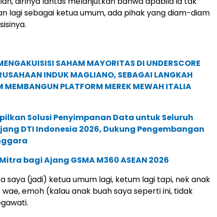
ian, dirinya lantas melanjutkan bahwa apabila ia tak
n lagi sebagai ketua umum, ada pihak yang diam-diam
isinya.
MENGAKUISISI SAHAM MAYORITAS DI UNDERSCORE
ERUSAHAAN INDUK MAGLIANO, SEBAGAI LANGKAH
M MEMBANGUN PLATFORM MEREK MEWAH ITALIA
pilkan Solusi Penyimpanan Data untuk Seluruh
 Ajang DTI Indonesia 2026, Dukung Pengembangan
enggara
 Mitra bagi Ajang GSMA M360 ASEAN 2026
 saya (jadi) ketua umum lagi, ketum lagi tapi, nek anak
wae, emoh (kalau anak buah saya seperti ini, tidak
egawati.