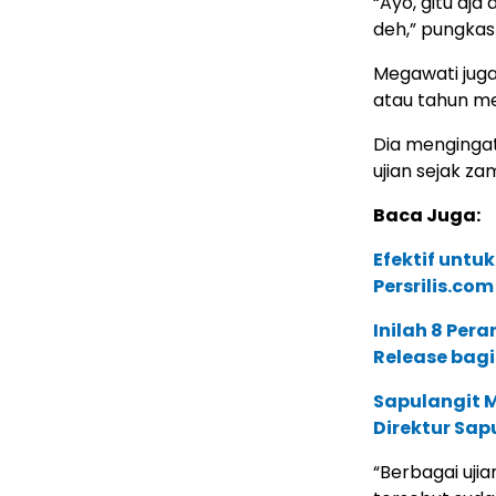
“Ayo, gitu aja
deh,” pungkas
Megawati juga 
atau tahun m
Dia mengingat
ujian sejak z
Baca Juga:
Efektif untu
Persrilis.co
Inilah 8 Per
Release bag
Sapulangit 
Direktur Sap
“Berbagai uji