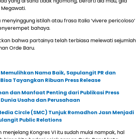
 ada yang di sana tidak ngomong, berarti dia mau, gila
 Megawati.
menyinggung istilah atau frasa Italia ‘vivere pericoloso’
enyerempet bahaya.
kan bahwa partainya telah terbiasa melewati sejumlah
aman Orde Baru.
k Memulihkan Nama Baik, Sapulangit PR dan
m Bisa Tayangkan Ribuan Press Release
anan dan Manfaat Penting dari Publikasi Press
i Dunia Usaha dan Perusahaan
Media Circle (SMC) Tunjuk Romadhon Jasn Menjadi
ulangit Public Relations
an menjelang Kongres VI itu sudah mulai nampak, hal