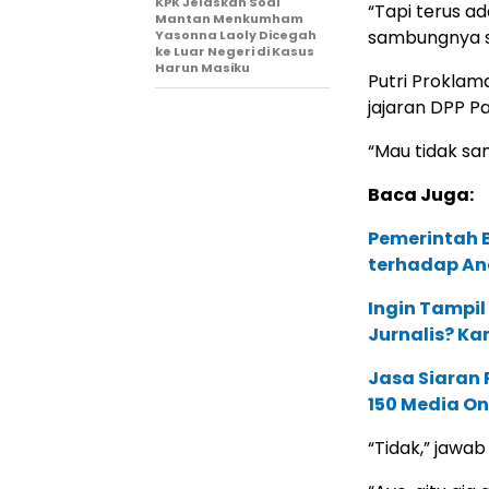
KPK Jelaskan Soal
“Tapi terus ad
Mantan Menkumham
sambungnya s
Yasonna Laoly Dicegah
ke Luar Negeri di Kasus
Harun Masiku
Putri Proklam
jajaran DPP Pa
“Mau tidak sa
Baca Juga:
Pemerintah B
terhadap An
Ingin Tampil
Jurnalis? Ka
Jasa Siaran P
150 Media On
“Tidak,” jawab