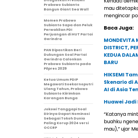
Kendati demik
Prabowo Subianto
mau ditetapka
Bangun Giant Sea Wall
mengincar pos
Momen Prabowo
Subianto Sapa dan Peluk
Baca Juga:
Perwakilan PDI
Perjuangan di HUT Partai
Gerindra
MONDEVITA 
DISTRICT, P
PAN Dipastikan Beri
KEDUA DALA
Dukungan Soal Partai
Gerindra Calonkan
BARU
Prabowo Subianto pada
Pilpres 2029
HIKSEMI Tam
Ketua Umum PDIP
Skenario di
Megawati Soekarnoputri
AI di Asia T
Ulang Tahun, Prabowo
Subianto Kiirimkan
Karangan Bunga
Huawei Jadi
Jokowi Tanggapi Soal
“Katanya minta
Dirinya Dapat Nominasi
Sebagai Tokoh Dunia
buahku ngene 
Paling Korup 2024 versi
OCCRP
mau),” ujar M