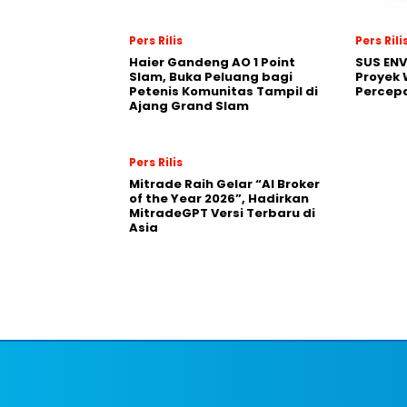
Pers Rilis
Pers Rili
Haier Gandeng AO 1 Point
SUS EN
Slam, Buka Peluang bagi
Proyek 
Petenis Komunitas Tampil di
Percepa
Ajang Grand Slam
Pers Rilis
Mitrade Raih Gelar “AI Broker
of the Year 2026”, Hadirkan
MitradeGPT Versi Terbaru di
Asia