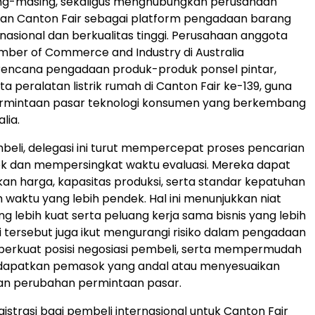
ing-masing, sekaligus menghubungkan perusahaan
an Canton Fair sebagai platform pengadaan barang
rnasional dan berkualitas tinggi. Perusahaan anggota
mber of Commerce and Industry di Australia
encana pengadaan produk-produk ponsel pintar,
a peralatan listrik rumah di Canton Fair ke-139, guna
mintaan pasar teknologi konsumen yang berkembang
lia.
beli, delegasi ini turut mempercepat proses pencarian
k dan mempersingkat waktu evaluasi. Mereka dapat
 harga, kapasitas produksi, serta standar kepatuhan
m waktu yang lebih pendek. Hal ini menunjukkan niat
g lebih kuat serta peluang kerja sama bisnis yang lebih
si tersebut juga ikut mengurangi risiko dalam pengadaan
erkuat posisi negosiasi pembeli, serta mempermudah
apatkan pemasok yang andal atau menyesuaikan
gan perubahan permintaan pasar.
egistrasi bagi pembeli internasional untuk Canton Fair