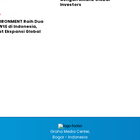
Investors
s
VIRONMENT Raih Dua
WtE di Indonesia,
t Ekspansi Global
Graha Media Center,
Bogor - Indonesia