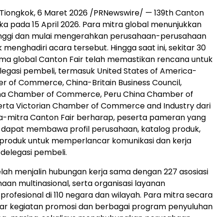
iongkok, 6 Maret 2026 /PRNewswire/ — 139th Canton
uka pada 15 April 2026. Para mitra global menunjukkan
inggi dan mulai mengerahkan perusahaan-perusahaan
menghadiri acara tersebut. Hingga saat ini, sekitar 30
ama global Canton Fair telah memastikan rencana untuk
gasi pembeli, termasuk United States of America-
 of Commerce, China-Britain Business Council,
na Chamber of Commerce, Peru China Chamber of
rta Victorian Chamber of Commerce and Industry dari
tra-mitra Canton Fair berharap, peserta pameran yang
i dapat membawa profil perusahaan, katalog produk,
 produk untuk memperlancar komunikasi dan kerja
delegasi pembeli.
elah menjalin hubungan kerja sama dengan 227 asosiasi
haan multinasional, serta organisasi layanan
rofesional di 110 negara dan wilayah. Para mitra secara
lar kegiatan promosi dan berbagai program penyuluhan