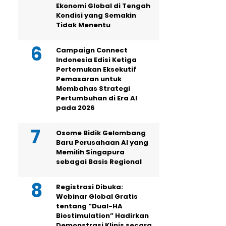
Ekonomi Global di Tengah
Kondisi yang Semakin
Tidak Menentu
Campaign Connect
Indonesia Edisi Ketiga
Pertemukan Eksekutif
Pemasaran untuk
Membahas Strategi
Pertumbuhan di Era AI
pada 2026
Osome Bidik Gelombang
Baru Perusahaan AI yang
Memilih Singapura
sebagai Basis Regional
Registrasi Dibuka:
Webinar Global Gratis
tentang “Dual-HA
Biostimulation” Hadirkan
Demonstrasi Klinis secara