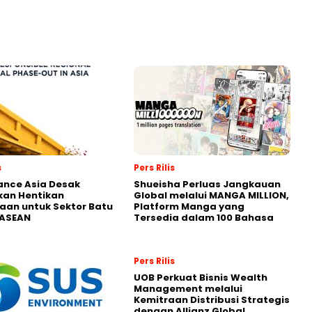
s
Pers Rilis
nance Asia Desak
Shueisha Perluas Jangkauan
kan Hentikan
Global melalui MANGA MILLION,
an untuk Sektor Batu
Platform Manga yang
 ASEAN
Tersedia dalam 100 Bahasa
Pers Rilis
UOB Perkuat Bisnis Wealth
Management melalui
Kemitraan Distribusi Strategis
dengan Allianz Global