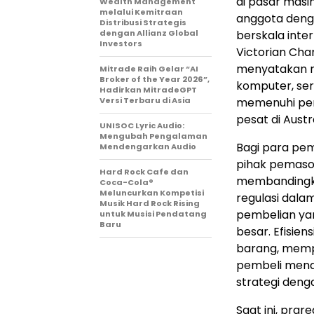
di pasar mas
Wealth Management
melalui Kemitraan
anggota deng
Distribusi Strategis
dengan Allianz Global
berskala inte
Investors
Victorian Cha
menyatakan r
Mitrade Raih Gelar “AI
Broker of the Year 2026”,
komputer, sert
Hadirkan MitradeGPT
Versi Terbaru di Asia
memenuhi per
pesat di Austra
UNISOC Lyric Audio:
Mengubah Pengalaman
Bagi para pem
Mendengarkan Audio
pihak pemaso
Hard Rock Cafe dan
membandingkan
Coca-Cola®
Meluncurkan Kompetisi
regulasi dala
Musik Hard Rock Rising
pembelian yan
untuk Musisi Pendatang
Baru
besar. Efisien
barang, memp
pembeli mend
strategi den
Saat ini, prar