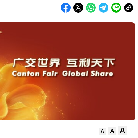
A
A
A