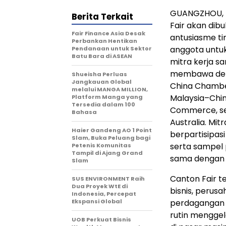
GUANGZHOU, T
Berita Terkait
Fair akan dib
Fair Finance Asia Desak
antusiasme t
Perbankan Hentikan
anggota untuk 
Pendanaan untuk Sektor
Batu Bara di ASEAN
mitra kerja s
membawa dele
Shueisha Perluas
Jangkauan Global
China Chamber
melalui MANGA MILLION,
Malaysia–Chi
Platform Manga yang
Tersedia dalam 100
Commerce, se
Bahasa
Australia. Mi
Haier Gandeng AO 1 Point
berpartisipas
Slam, Buka Peluang bagi
serta sampel
Petenis Komunitas
Tampil di Ajang Grand
sama dengan 
Slam
Canton Fair t
SUS ENVIRONMENT Raih
Dua Proyek WtE di
bisnis, perusa
Indonesia, Percepat
Ekspansi Global
perdagangan p
rutin mengge
UOB Perkuat Bisnis