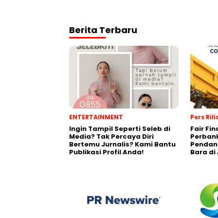
Berita Terbaru
ENTERTAINMENT
Pers Rili
Ingin Tampil Seperti Seleb di
Fair Fi
Media? Tak Percaya Diri
Perban
Bertemu Jurnalis? Kami Bantu
Pendana
Publikasi Profil Anda!
Bara di